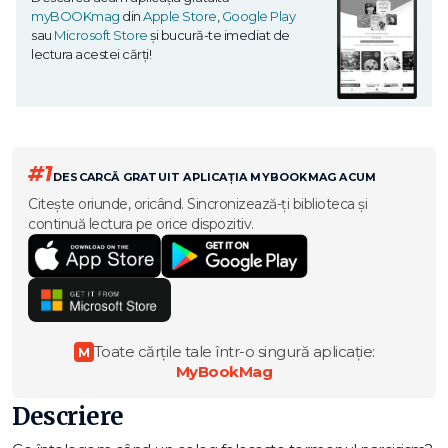
myBOOKmag
din
Apple Store
,
Google Play
sau
Microsoft Store
și bucură-te imediat de
lectura acestei cărți!
#1
DESCARCĂ GRATUIT APLICAȚIA MYBOOKMAG ACUM
Citește oriunde, oricând. Sincronizează-ți biblioteca și
continuă lectura pe orice dispozitiv.
Toate cărțile tale într-o singură aplicație:
M
MyBookMag
Descriere