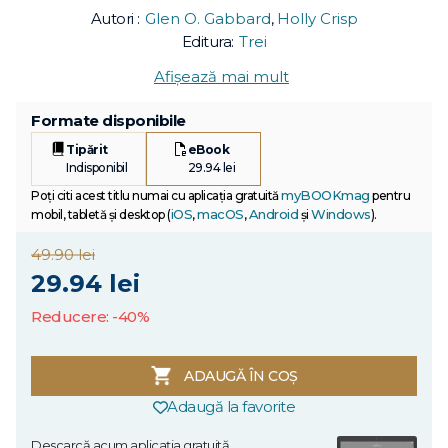
Autori :
Glen O. Gabbard
,
Holly Crisp
Editura:
Trei
Afișează mai mult
Formate disponibile
Tipărit
eBook
Indisponibil
29.94 lei
myBOOKmag
Poți citi acest titlu numai cu aplicația gratuită
pentru
iOS
macOS
Android
Windows
mobil, tabletă și desktop (
,
,
și
).
49.90 lei
29.94 lei
Reducere: -40%
ADAUGĂ ÎN COȘ
Adaugă la favorite
Descarcă acum aplicația gratuită