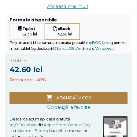
Afișează mai mult
Formate disponibile
Tipărit
eBook
62.30 lei
42.60 lei
myBOOKmag
Poți citi acest titlu numai cu aplicația gratuită
pentru
iOS
macOS
Android
Windows
mobil, tabletă și desktop (
,
,
și
).
71.00 lei
42.60 lei
Reducere: -40%
ADAUGĂ ÎN COȘ
Adaugă la favorite
Descarcă acum aplicația gratuită
myBOOKmag
din
Apple Store
,
Google Play
sau
Microsoft Store
și bucură-te imediat de
lectura acestei cărți!