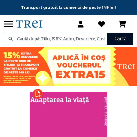
Transport gratuit la comenzi de peste 149 lei!
Caută