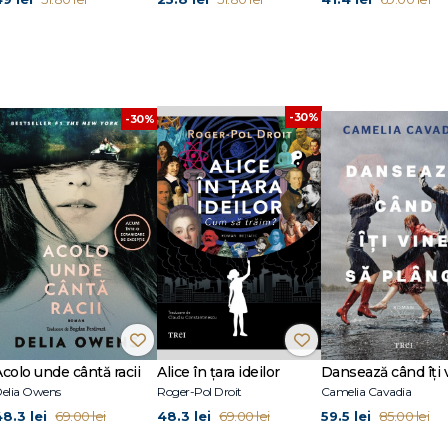
-30%
-30%
Acolo unde cântă racii
Alice în țara ideilor
elia Owens
Roger-Pol Droit
Camelia Cavadia
48.3 lei
48.3 lei
59.5 lei
69.00 lei
69.00 lei
85.00 lei