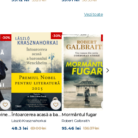
Vezi toate
-30%
-30%
-30%
›
Dansează când îți vine să plângi
Întoarcerea acasă a baronului Wenckheim
Mormântul fugar
Un animal să
László Krasznahorkai
Robert Galbraith
Joël Dicker
48.3 lei
95.46 lei
45.5 lei
69.00 lei
136.37 lei
65.0