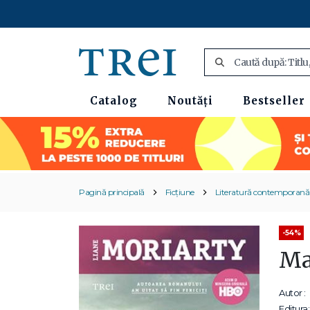
Catalog
Noutăți
Bestseller
Pagină principală
Ficțiune
Literatură contemporană
-54%
Ma
Autor :
Editura: