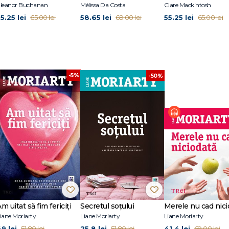
leanor Buchanan
Mélissa Da Costa
Clare Mackintosh
 Times.
5.25 lei
58.65 lei
55.25 lei
65.00 lei
69.00 lei
65.00 lei
ire la Editura Trei), Marile minciuni nevinovate (Editura Trei 2015), Secretul s
fim fericiți (Editura Trei 2016), The Last Anniversary și Three Wishes.
oi copii adolescenți.
-5%
-50%
m uitat să fim fericiți
Secretul soţului
Merele nu cad nici
iane Moriarty
Liane Moriarty
Liane Moriarty
49 lei
25.8 lei
41.4 lei
51.80 lei
51.80 lei
69.00 lei