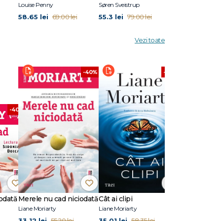
Louise Penny
Søren Sveistrup
Eric Puchner
58.65 lei
55.3 lei
45.5 lei
69.00 lei
79.00 lei
65.0
oțului
Vezi toate
-40%
-40%
-40%
odată
Merele nu cad niciodată
Cât ai clipi
Liane Moriarty
Liane Moriarty
33.12 lei
35.01 lei
55.20 lei
58.35 lei