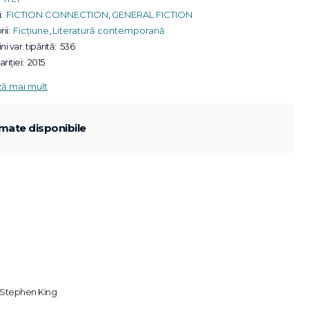
:
FICTION CONNECTION
,
GENERAL FICTION
ii:
Ficțiune
,
Literatură contemporană
ni var. tipărită:
536
riției:
2015
ză mai mult
mate disponibile
- Stephen King