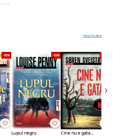
 Dern,
e
Vezi toate
-15%
-15%
-30%
ul de
 o mamă
i femei
 care se
›
h ar fi
Lupul negru
Cine nu e gata ...
Stare de vis