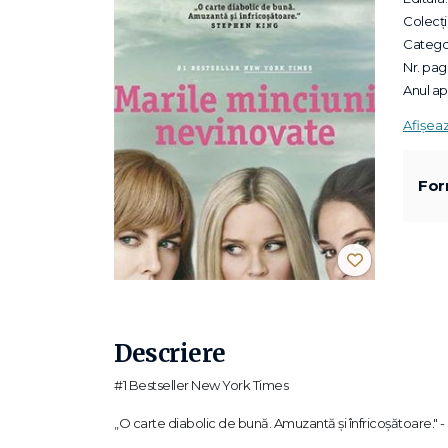
Colecții
Categor
Nr. pagi
Anul apa
Afișea
For
Descriere
#1 Bestseller New York Times
„O carte diabolic de bună. Amuzantă și înfricoșătoare." 