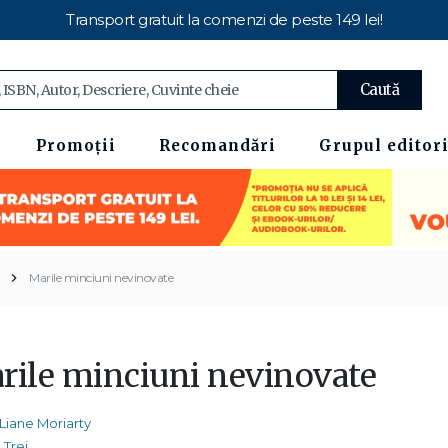
Transport gratuit la comenzi de peste 149 lei!
Caută
Promoții
Recomandări
Grupul editori
Marile minciuni nevinovate
rile minciuni nevinovate
Liane Moriarty
Trei