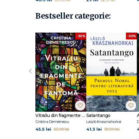
Bestseller categorie:
-30%
-30%
‹
Vitraliu din fragmente de fantomă
Satantango
Cristina Demetrescu
László Krasznahorkai
D
45.5 lei
41.3 lei
65.00 lei
59.00 lei