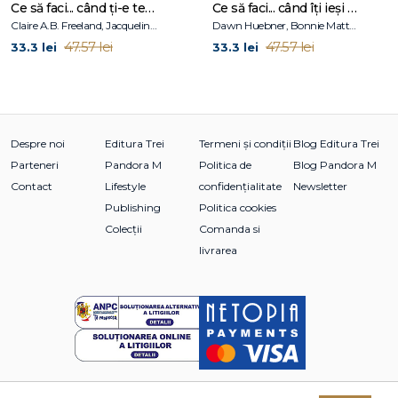
Ce să faci... când ți-e teamă de greșeli. Ghid pentru copiii care nu acceptă să fie imperfecți
Ce să faci... când îţi ieşi din fire. Ghid pentru copiii care nu-şi pot stăpâni furia
Claire A.B. Freeland, Jacqueline B. Toner, Janet McDonnell
Dawn Huebner, Bonnie Matthews
47.57 lei
47.57 lei
33.3 lei
33.3 lei
Despre noi
Editura Trei
Termeni și condiții
Blog Editura Trei
Parteneri
Pandora M
Politica de
Blog Pandora M
Contact
Lifestyle
confidențialitate
Newsletter
Publishing
Politica cookies
Colecții
Comanda si
livrarea