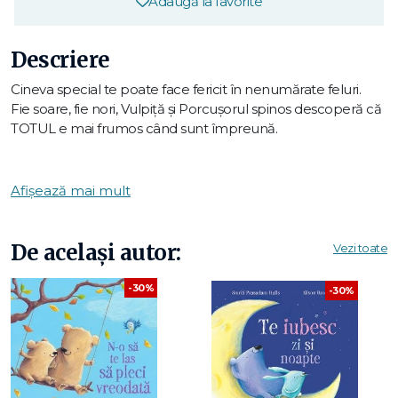
Adaugă la favorite
Descriere
Cineva special te poate face fericit în nenumărate feluri.
Fie soare, fie nori, Vulpiță și Porcușorul spinos descoperă că
TOTUL e mai frumos când sunt împreună.
Mă faci fericit,
simt că înfloresc,
Afișează mai mult
Alături de tine
ORICE pot să-nfăptuiesc.
De același autor:
Vezi toate
O minunată sărbătoare a dragostei și prieteniei – cărticica
perfectă de care să te bucuri.
-30%
-30%