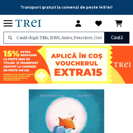
Transport gratuit la comenzi de peste 149 lei!
Caută