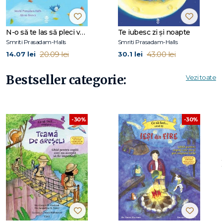
N-o să te las să pleci vreodată
Te iubesc zi şi noapte
Smriti Prasadam-Halls
Smriti Prasadam-Halls
20.09 lei
43.00 lei
14.07 lei
30.1 lei
Bestseller categorie:
Vezi toate
-30%
-30%