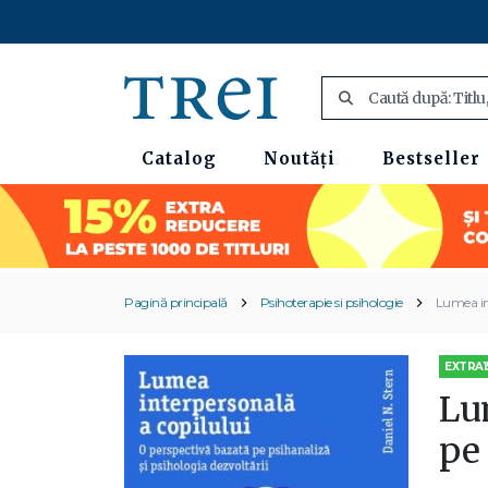
Catalog
Noutăți
Bestseller
Pagină principală
Psihoterapie si psihologie
Lumea int
EXTRA1
Lu
pe 