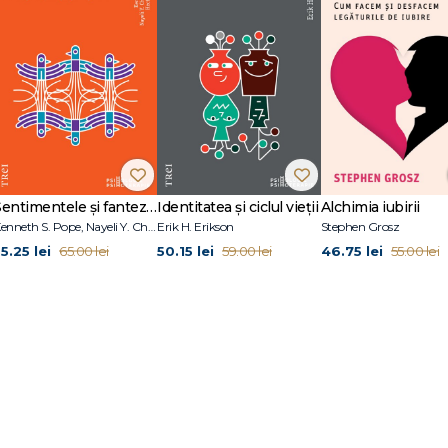
Sentimentele și fanteziile sexuale ale terapeuților
Identitatea și ciclul vieții
Alchimia iubirii
Kenneth S. Pope, Nayeli Y. Chavez-Dueñas, Hector Y. Adames
Erik H. Erikson
Stephen Grosz
5.25 lei
50.15 lei
46.75 lei
65.00 lei
59.00 lei
55.00 lei