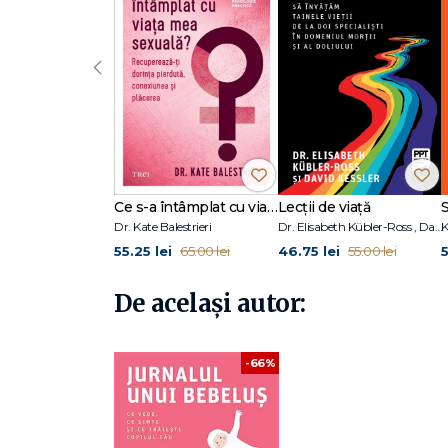
‹
Ce s-a întâmplat cu viața mea sexuală?
Lecții de viață
Dr. Kate Balestrieri
Dr. Elisabeth Kübler-Ross , David Kessler
55.25 lei
46.75 lei
5
65.00 lei
55.00 lei
De același autor:
-66%