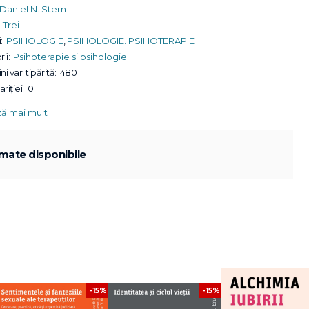
Daniel N. Stern
Trei
:
PSIHOLOGIE
,
PSIHOLOGIE. PSIHOTERAPIE
ii:
Psihoterapie si psihologie
ni var. tipărită:
480
riției:
0
ză mai mult
mate disponibile
-15%
-15%