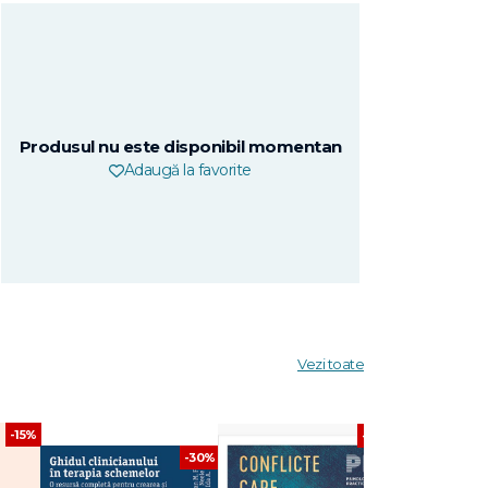
Produsul nu este disponibil momentan
Adaugă la favorite
Vezi toate
-15%
-30%
-30%