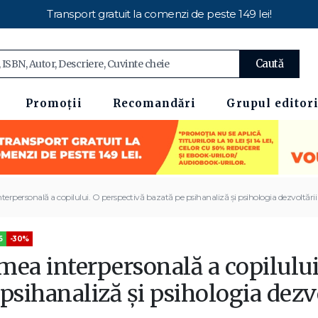
Transport gratuit la comenzi de peste 149 lei!
Caută
Promoții
Recomandări
Grupul editori
erpersonală a copilului. O perspectivă bazată pe psihanaliză și psihologia dezvoltării
5
-30%
mea interpersonală a copilului
psihanaliză și psihologia dezv