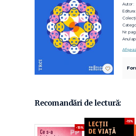
Autor :
Editura:
Colecții
Categor
Nr. pagi
Anul apa
Afișea
For
Recomandări de lectură:
-15%
-15%