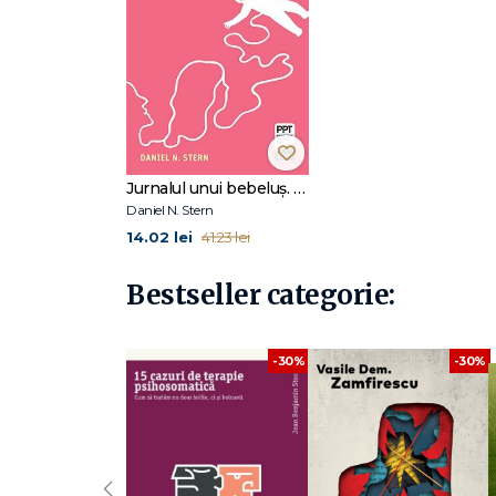
Jurnalul unui bebeluș. Ce vede, ce simte și ce trăiește copilul tău
Daniel N. Stern
14.02 lei
41.23 lei
Bestseller categorie:
-30%
-30%
‹