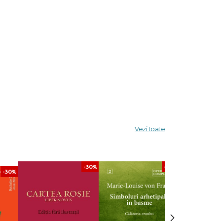
Vezi toate
-30%
-30%
-30%
›