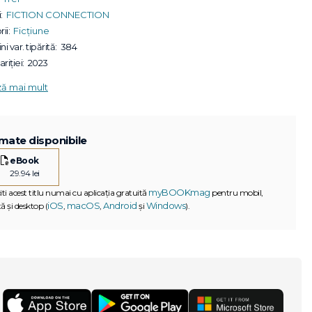
:
FICTION CONNECTION
ii:
Ficțiune
ni var. tipărită:
384
riției:
2023
ză mai mult
mate disponibile
eBook
29.94 lei
myBOOKmag
iti acest titlu numai cu aplicația gratuită
pentru mobil,
iOS
macOS
Android
Windows
ă și desktop (
,
,
și
).
G