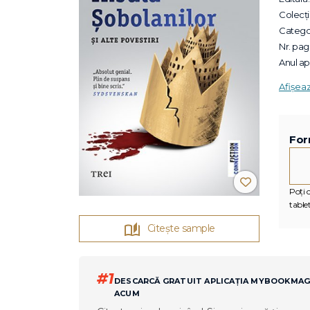
Colecții
Categor
Nr. pagi
Anul apa
Afișea
For
Poți c
tablet
Citește sample
#1
DESCARCĂ GRATUIT APLICAȚIA MYBOOKMA
ACUM