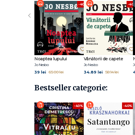
-40%
-40
‹
Noaptea lupului
Vânătorii de capete
Jo Nesbo
Jo Nesbo
J
39 lei
34.89 lei
4
65.00 lei
58.14 lei
Bestseller categorie:
-40%
-40%