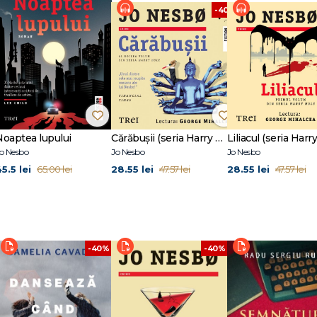
%
-40%
Noaptea lupului
Cărăbușii (seria Harry Hole, vol. 2)
o Nesbo
Jo Nesbo
Jo Nesbo
5.5 lei
28.55 lei
28.55 lei
65.00 lei
47.57 lei
47.57 lei
-40%
-40%