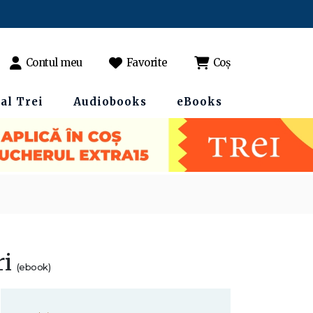
Contul meu
Favorite
Coș
al Trei
Audiobooks
eBooks
ri
(ebook)