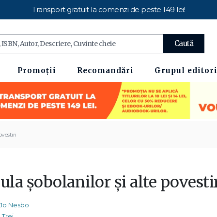
Transport gratuit la comenzi de peste 149 lei!
Caută
Promoții
Recomandări
Grupul editori
ovestiri
ula șobolanilor și alte povesti
Jo Nesbo
Trei