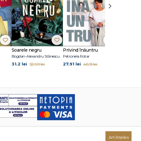
›
Soarele negru
Privind înăuntru
Suflete per
Bogdan-Alexandru Stănescu
Petronela Rotar
John Marrs
31.2 lei
27.91 lei
24.87 lei
52.00 lei
46.51 lei
41
Am înțeles
Dezvoltat de: