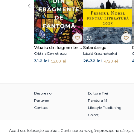
‹
Vitraliu din fragmente de fantomă
Satantango
Cristina Demetrescu
László Krasznahorkai
C
31.2 lei
28.32 lei
52.00 lei
47.20 lei
Despre noi
Editura Trei
Parteneri
Pandora M
Contact
Lifestyle Publishing
Colecții
Acest site foloseşte cookies. Continuarea navigării presupune că eşti d
© 2026 Grupul Editorial TREI. Toate drepturile rezervate.