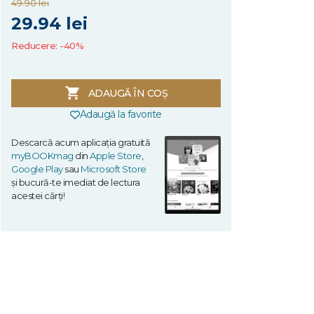
49.90 lei
29.94 lei
Reducere: -40%
ADAUGĂ ÎN COȘ
Adaugă la favorite
Descarcă acum aplicația gratuită
myBOOKmag
din
Apple Store
,
Google Play
sau
Microsoft Store
și bucură-te imediat de lectura
acestei cărți!