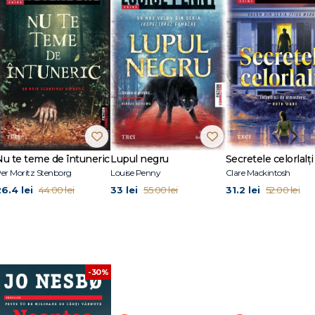
ei pentru copii Doctor Proctor (Pandora M). După al șaptelea roman al seriei 
omanul Vânătorii de capete a stat la baza filmului cu același nume, lansat în 2
ai bun film străin. La Editura Trei au apărut romanele Fiul, Vânătorii de capet
oapte, primele nouă volume din seria Harry Hole: Liliacul, Cărăbușii, Pasăr
ul de zăpadă, Leopardul, Fantoma – precum și volumul de povestiri Specialis
Nu te teme de întuneric
Lupul negru
Secretele celorlalți
er Moritz Stenborg
Louise Penny
Clare Mackintosh
26.4 lei
33 lei
31.2 lei
44.00 lei
55.00 lei
52.00 lei
-30%