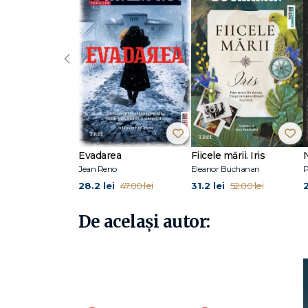
este autorul celebrei serii Harry Hole, precum și al seri
Hole, Omul de zăpadă, a fost realizat filmul omonim, iar r
nominalizat, printre altele, la Premiul BAFTA pentru cel m
Regatul, duologia Sânge pe zăpadă și Soare în miez de n
‹
piept roșu, Nemesis, Steaua diavolului, Mântuitorul, Om
gelozie.
Evadarea
Fiicele mării. Iris
Jean Reno
Eleanor Buchanan
P
28.2 lei
31.2 lei
47.00 lei
52.00 lei
De același autor: