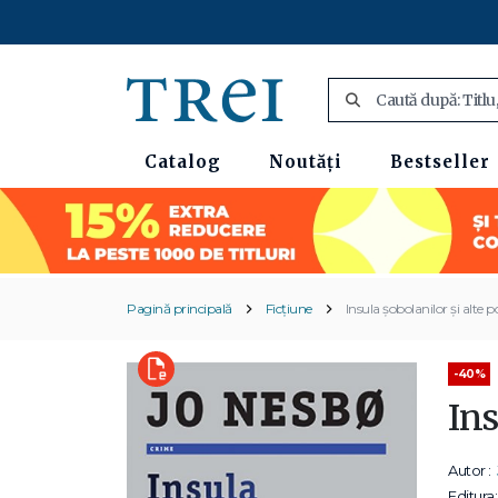
Catalog
Noutăți
Bestseller
Pagină principală
Ficțiune
Insula șobolanilor și alte p
-40%
Ins
Autor :
Editura: