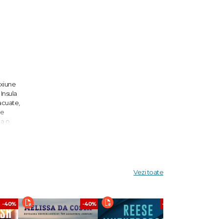
exiune
 Insula
acuate,
ne
la o
enial.
ă fie
ile de
e." –
Vezi toate
ø este un
 mare
mane
-40%
-40%
-40%
 Nesbø