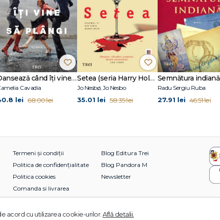
Dansează când îți vine să plângi
Setea (seria Harry Hole, vol. 11)
Semnătura indiană
amelia Cavadia
Jo Nesbø, Jo Nesbo
Radu Sergiu Ruba
40.8 lei
35.01 lei
27.91 lei
68.00 lei
58.35 lei
46.51 lei
Termeni și condiții
Blog Editura Trei
Politica de confidențialitate
Blog Pandora M
Politica cookies
Newsletter
Comanda si livrarea
e acord cu utilizarea cookie-urilor.
Află detalii.