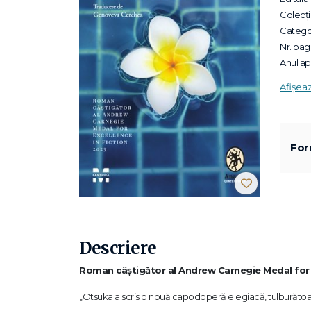
Colecții
Categor
Nr. pagi
Anul apa
Afișea
For
Descriere
Roman câștigător al Andrew Carnegie Medal for 
„Otsuka a scris o nouă capodoperă elegiacă, tulburătoa