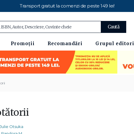
Transport gratuit la comenzi de peste 149 lei!
Caută
Promoții
Recomandări
Grupul editori
orii
tătorii
Julie Otsuka
Pandora M