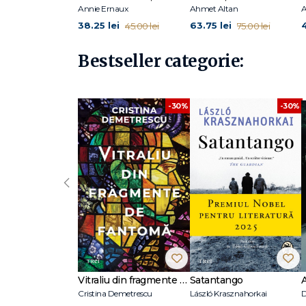
Annie Ernaux
Ahmet Altan
A
38.25 lei
63.75 lei
45.00 lei
75.00 lei
Bestseller categorie:
-30%
-30%
‹
Vitraliu din fragmente de fantomă
Satantango
Cristina Demetrescu
László Krasznahorkai
D