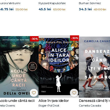
urora Venturini
Ryszard Kapuściński
Burhan Sönmez
46.75 lei
45.5 lei
34.3 lei
55.00 lei
65.00 lei
49.00 lei
-30%
-30%
Acolo unde cântă racii
Alice în țara ideilor
elia Owens
Roger-Pol Droit
Camelia Cavadia