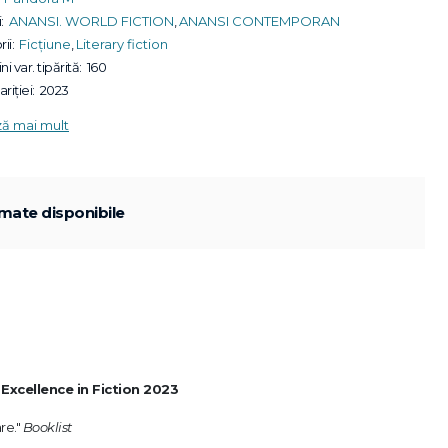
:
ANANSI. WORLD FICTION
,
ANANSI CONTEMPORAN
ii:
Ficțiune
,
Literary fiction
ni var. tipărită:
160
riției:
2023
ză mai mult
mate disponibile
Excellence in Fiction 2023
re."
Booklist