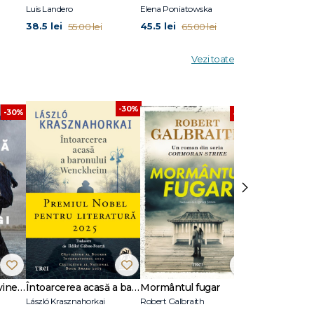
Luis Landero
Elena Poniatowska
Pierre Michon
38.5 lei
45.5 lei
41.3 lei
55.00 lei
65.00 lei
59.0
Vezi toate
-30%
-30%
-30%
›
Dansează când îți vine să plângi
Întoarcerea acasă a baronului Wenckheim
Mormântul fugar
Un animal să
László Krasznahorkai
Robert Galbraith
Joël Dicker