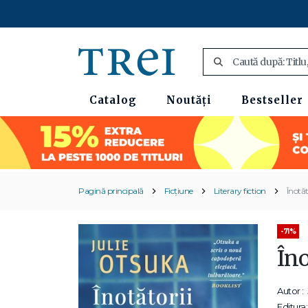
Catalog
Noutăți
Bestseller
Pagină principală
Ficțiune
Literary fiction
Înotăt
-71%
Îno
Autor :
Editura: