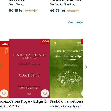
Jean Reno
Per Moritz Stenborg
Anna Todd
50.15 lei
46.75 lei
50.15 lei
59.00 lei
55.00 lei
59.
Vezi toate
-30%
-30%
-30%
›
17 cazuri de psihologie clinică
Cartea Roșie - Ediția fără ilustrații
Simboluri arhetipale în basme
Nathalie Dumet, Jean Ménéchal
C.G. Jung
Marie-Louise von Franz
Marie Adams