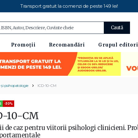
Transport gratuit la comenzi de peste 149 lei!
Caută
Promoții
Recomandări
Grupul editori
e și psihopatologie
ICD-10-CM
5
-30%
D-10-CM
ii de caz pentru viitorii psihologi clinicieni. P
portamentale