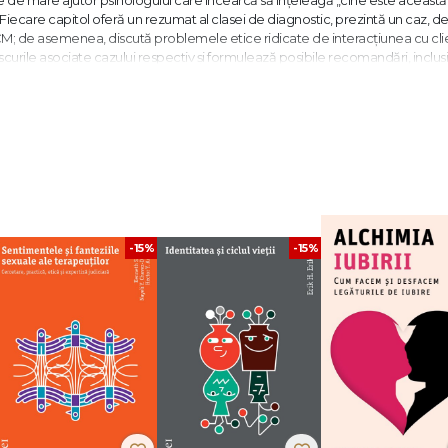
de mare ajutor psihologului care încearcă să înțeleagă „cine este această
Fiecare capitol oferă un rezumat al clasei de diagnostic, prezintă un caz, de
M; de asemenea, discută problemele etice ridicate de interacțiunea cu cli
scurile asociate cazului respectiv și formulează posibile recomandări, inclusi
e comentarii utile și de profunzime privind procesul de evaluare și de identi
nostic alese pe baza frecvenței lor la persoanele care se prezintă în clinici
itate și în contextul educațional dedicat diagnozei, adică acele diagnostice 
a este extrem de utilă psihologilor, psihiatrilor, studenților și tuturor celor
 evaluarea neuropsihologică și psihoterapia de familie.
-15%
-15%
rnational University și este director de formare la University of California Co
nt etapele necesare pentru obținerea competenței în profesarea psiholo
cultate, stagiile de practică și lucru în supervizare, precum și stagiul postdo
l de studiu și obțineți atestatul de psiholog autonom, este datoria dumne
 nu se termină odată cu obținerea diplomei și nici măcar odată cu obține
e standardul de competență înseamnă un efort pe care trebuie să-l faceț
a este ideea fundamentală de care sperăm să țineți cont atunci când citiți