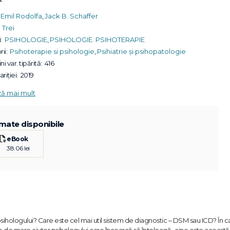
Emil Rodolfa
,
Jack B. Schaffer
Trei
:
PSIHOLOGIE
,
PSIHOLOGIE. PSIHOTERAPIE
ii:
Psihoterapie si psihologie
,
Psihiatrie și psihopatologie
ni var. tipărită:
416
riției:
2019
ză mai mult
mate disponibile
eBook
38.06 lei
i psihologului? Care este cel mai util sistem de diagnostic – DSM sau ICD? În 