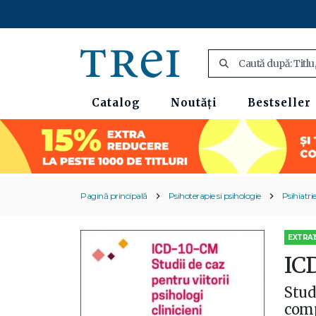
Catalog
Noutăți
Bestseller
Pagină principală
Psihoterapie si psihologie
Psihiatri
EXTRA1
IC
Stud
com