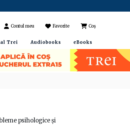
Contul meu
Favorite
Coș
al Trei
Audiobooks
eBooks
robleme psihologice și