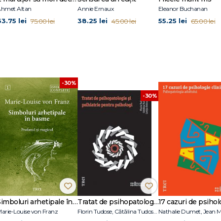
cha M. R. Foo Kune și Sinéad Unsworth
hmet Altan
Annie Ernaux
Eleanor Buchanan
tha S. Yard și Stephen R. McCutcheon
63.75 lei
38.25 lei
55.25 lei
75.00 lei
45.00 lei
65.00 lei
en și Aliza Romirowsky
Ryan E. Breshears
 Peterson și Emily M. Pisetsky
i Coleman
0.0
Tulburarea de personalitate paranoidă
: Abordări categoriale și
rline
- Joyce P. Yang și Marsha M. Linehan
-30%
erg, Raquel M. Peña, Brooke Davidson și Christina B. Yeagley
-30%
Simboluri arhetipale în basme
Tratat de psihopatologie şi psihiatrie pentru psihologi
arie-Louise von Franz
Florin Tudose, Cătălina Tudose, Letiţia Dobranici