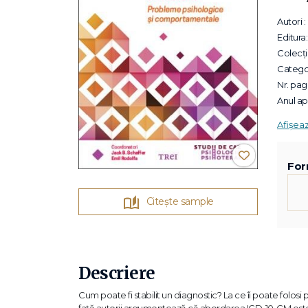
Autori :
Editura:
Colecții
Categor
Nr. pagi
Anul apa
Afișea
For
Citește sample
Descriere
Cum poate fi stabilit un diagnostic? La ce îi poate folos