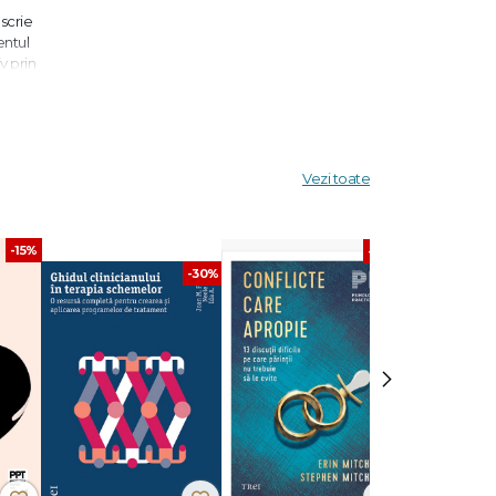
scrie
entul
v prin
ficare a
,
care se
Vezi toate
-15%
-30%
-30%
unseling
›
giei,
ctoral.
avoastră
rea
i de-a
 această