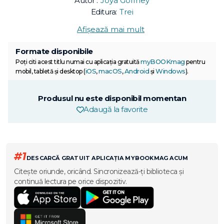
Autor :
Joya Goffney
Editura:
Trei
Afișează mai mult
Formate disponibile
myBOOKmag
Poți citi acest titlu numai cu aplicația gratuită
pentru
iOS
macOS
Android
Windows
mobil, tabletă și desktop (
,
,
și
).
Produsul nu este disponibil momentan
Adaugă la favorite
#1
DESCARCĂ GRATUIT APLICAȚIA MYBOOKMAG ACUM
Citește oriunde, oricând. Sincronizează-ți biblioteca și
continuă lectura pe orice dispozitiv.