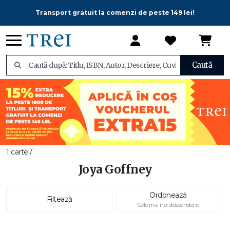
Transport gratuit la comenzi de peste 149 lei!
Caută
1 carte /
Joya Goffney
Ordonează
Filtează
Cele mai noi descendent