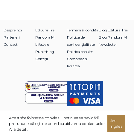
Despre noi
Editura Trei
Termeni și condiții
Blog Editura Trei
Parteneri
Pandora M
Politica de
Blog Pandora M
Contact
Lifestyle
confidențialitate
Newsletter
Publishing
Politica cookies
Colecții
Comanda si
livrarea
Acest site foloseşte cookies. Continuarea navigării
© 2026 Grupul Editorial TREI. Toate drepturile rezervate.
Am
presupune că eşti de acord cu utilizarea cookie-urilor.
înțeles
Dezvoltat de:
Află detalii.