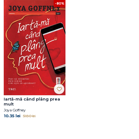
-80%
Iartă-mă când plâng prea
mult
Joya Goffney
10.35 lei
51.80 lei