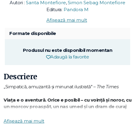
Autori :
Santa Montefiore
,
Simon Sebag Montefiore
Editura:
Pandora M
Afișează mai mult
Formate disponibile
Produsul nu este disponibil momentan
Adaugă la favorite
Descriere
„Simpatică, amuzantă și minunat ilustrată" –
The Times
Viața e o aventură. Orice e posibil – cu voință și noroc, cu
un morcov proaspăt, un nas umed și un dram de curaj
nebun!
Afișează mai mult
Cel mai mare și mai frumos diamant din lume a fost furat de
la Palatul Buckingham!