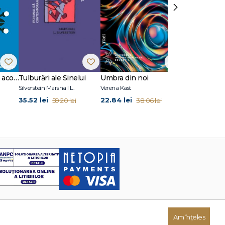
›
10 situații clinice în acompanierea doliului
Tulburări ale Sinelui
Umbra din noi
Fețe ale iubir
Silverstein Marshall L.
Verena Kast
35.52 lei
22.84 lei
29.94 lei
59.20 lei
38.06 lei
49
Am înțeles
Dezvoltat de: