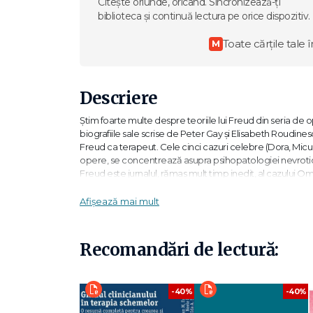
Citește oriunde, oricând. Sincronizează-ți
biblioteca și continuă lectura pe orice dispozitiv.
Toate cărțile tale î
M
Descriere
Știm foarte multe despre teoriile lui Freud din seria d
biografiile sale scrise de Peter Gay și Elisabeth Roudines
Freud ca terapeut. Cele cinci cazuri celebre (Dora, Micu
opere, se concentrează asupra psihopatologiei nevrotice 
Freud este jurnalul, rămas mult timp inedit, al cazului Om
Tocmai la întrebarea cum lucra Freud răspunde volumul d
Afișează mai mult
lui Freud (A. Kardiner , H. Doolittle, J. Wortis , J. Dorsey,
„ecran alb", „receptor telefonic" sau „chirurg", cum cerea
Comentariile autorilor încearcă și reușesc să explice cont
Recomandări de lectură:
contradicții asupra dezvoltării ulterioare a psihanalizei
-40%
-40%
A fost Freud un „freudian"? Dacă „freudian" înseamnă un in
acestei noi cărți fascinante, este nu, nu a fost. Pornind de