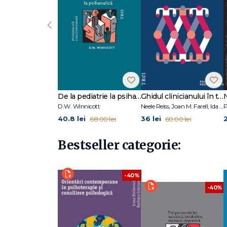
Capitolul 6. Analiza lui Smiley Blanton cu Freud
Capitolul 7. Structura terapiei în practica lui Freud
‹
Capitolul 8. De la sugestiile tehnice ale lui Freud către
Capitolul 9. Concluzii
Mulțumiri
Bibliografie
De la pediatrie la psihanaliză
Ghidul clinicianului în terapia schemelor
D.W. Winnicott
Neele Reiss, Joan M. Farell, Ida A.Show
P
40.8 lei
36 lei
68.00 lei
60.00 lei
Bestseller categorie:
-40%
-40%