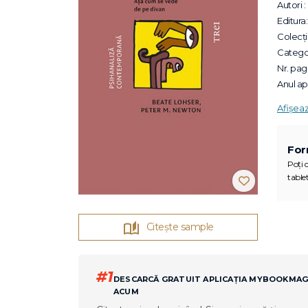
Autori :
Editura:
Colecții
Categor
Nr. pagi
Anul apa
Afișea
For
Poți c
tablet
Citește sample
#1
DESCARCĂ GRATUIT APLICAȚIA MYBOOKMA
ACUM