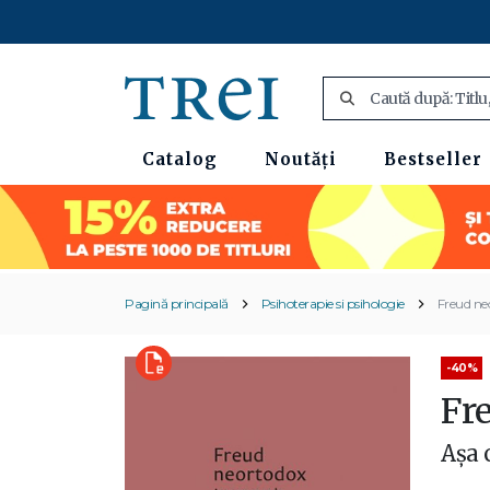
Catalog
Noutăți
Bestseller
Pagină principală
Psihoterapie si psihologie
Freud ne
-40%
Fr
Așa 