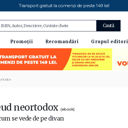
Transport gratuit la comenzi de peste 149 lei!
Caută
Promoții
Recomandări
Grupul editori
ortodox
eud neortodox
(ebook)
cum se vede de pe divan