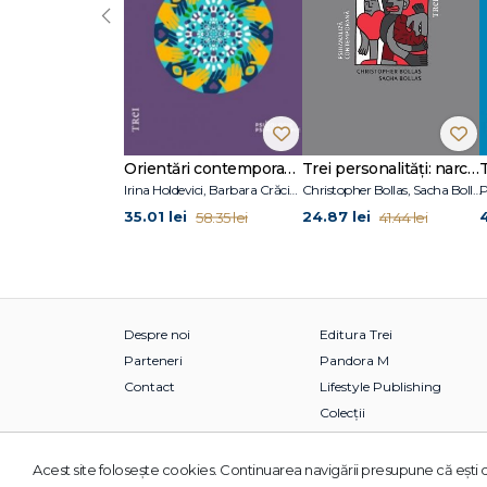
‹
Orientări contemporane în psihoterapie și consiliere psihologică
Trei personalități: narcisică, borderline, maniaco-depresivă
Irina Holdevici, Barbara Crăciun
Christopher Bollas, Sacha Bollas
P
35.01 lei
24.87 lei
58.35 lei
41.44 lei
Despre noi
Editura Trei
Parteneri
Pandora M
Contact
Lifestyle Publishing
Colecții
Acest site foloseşte cookies. Continuarea navigării presupune că eşti d
© 2026 Grupul Editorial TREI. Toate drepturile rezervate.