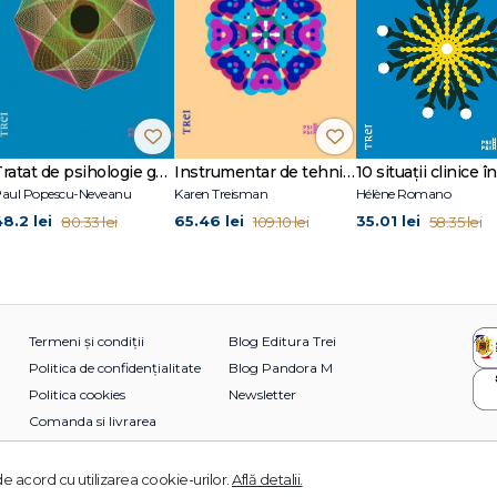
Tratat de psihologie generală
Instrumentar de tehnici terapeutice creative
aul Popescu-Neveanu
Karen Treisman
Hélène Romano
48.2 lei
65.46 lei
35.01 lei
80.33 lei
109.10 lei
58.35 lei
Termeni și condiții
Blog Editura Trei
Politica de confidențialitate
Blog Pandora M
Politica cookies
Newsletter
Comanda si livrarea
e acord cu utilizarea cookie-urilor.
Află detalii.