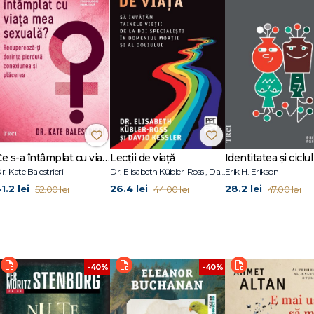
oarte diferit de stereotipul curent. Prezentate pentru prima dată împreună, 
-plan revelator asupra lui Sigmund Freud la lucru. Prin cuvintele propriilor săi p
stent, implicat personal și expresiv, care punea tratamentul în mișcare bazându
psiholog în practică privată. Practică psihoterapia psihanalitică la San Franci
te, psiholog în practică privată. Are numeroase publicații în domeniul dezvol
Ce s-a întâmplat cu viața mea sexuală?
Lecții de viață
Identitatea și ciclul 
r. Kate Balestrieri
Dr. Elisabeth Kübler-Ross , David Kessler
Erik H. Erikson
1.2 lei
26.4 lei
28.2 lei
52.00 lei
44.00 lei
47.00 lei
-40%
-40%