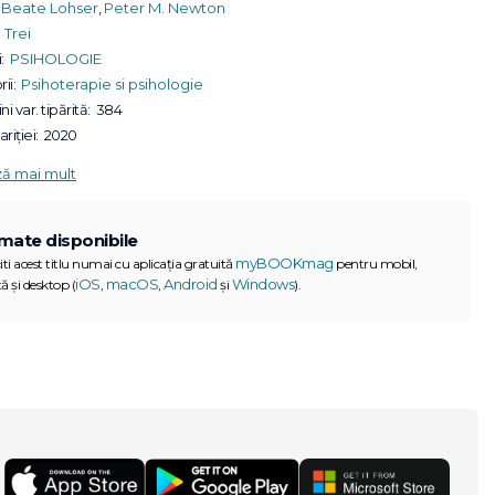
Beate Lohser
,
Peter M. Newton
Trei
:
PSIHOLOGIE
ii:
Psihoterapie si psihologie
ni var. tipărită:
384
riției:
2020
ză mai mult
mate disponibile
myBOOKmag
iti acest titlu numai cu aplicația gratuită
pentru mobil,
iOS
macOS
Android
Windows
ă și desktop (
,
,
și
).
G