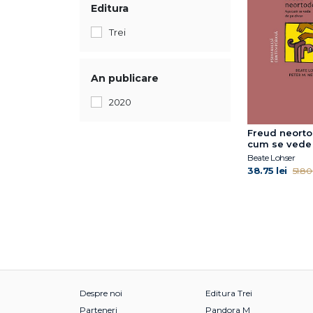
Editura
Trei
An publicare
2020
Freud neorto
cum se vede
divan
Beate Lohser
38.75 lei
51.80 
Despre noi
Editura Trei
Parteneri
Pandora M