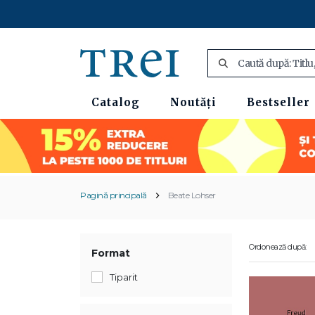
Catalog
Noutăți
Bestseller
Pagină principală
Beate Lohser
Ordonează după:
Format
Tiparit