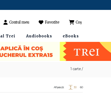
Contul meu
Favorite
Coș
al Trei
Audiobooks
eBooks
1 carte /
Afișează:
30
60