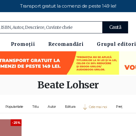
Transport gratuit la comenzi de peste 149 lei!
Caută
Promoții
Recomandări
Grupul editori
Beate Lohser
Popularitate
Titlu
Autor
Editura
Preț
Cele mai noi
-25%