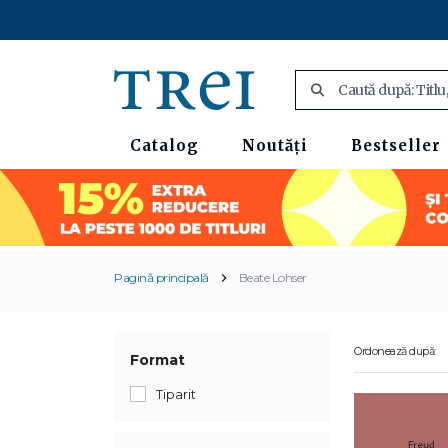
Catalog
Noutăți
Bestseller
Pagină principală
Beate Lohser
Ordonează după:
Format
Tiparit