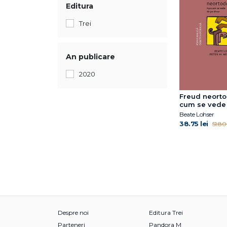
Editura
Trei
An publicare
2020
Freud neorto
cum se vede
divan
Beate Lohser
38.75 lei
51.80 
Despre noi
Editura Trei
Parteneri
Pandora M