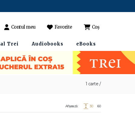
Contul meu
Favorite
Coș
al Trei
Audiobooks
eBooks
1 carte /
Afișează:
30
60