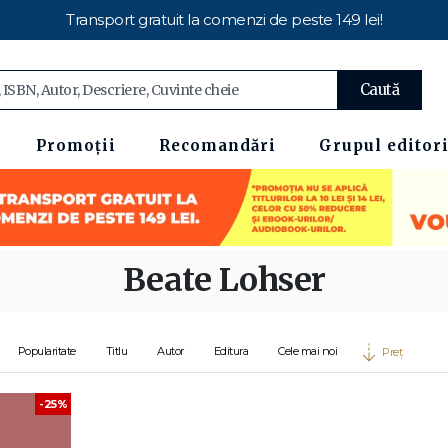
Transport gratuit la comenzi de peste 149 lei!
Caută
Promoții
Recomandări
Grupul editori
Beate Lohser
Popularitate
Titlu
Autor
Editura
Cele mai noi
Preț
-25%