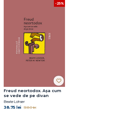
-25%
Freud neortodox. Așa cum
se vede de pe divan
Beate Lohser
38.75 lei
51.80 lei