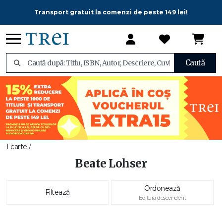
Transport gratuit la comenzi de peste 149 lei!
Caută
1 carte /
Beate Lohser
Ordonează
Filtează
Editura descendent