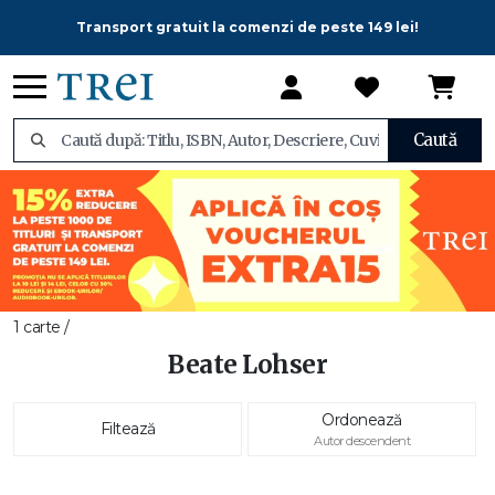
Transport gratuit la comenzi de peste 149 lei!
Caută
1 carte /
Beate Lohser
Ordonează
Filtează
Autor descendent