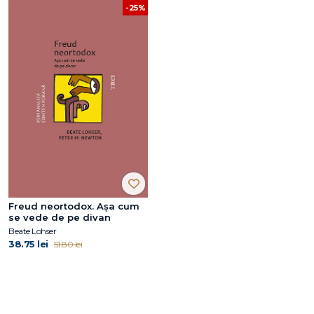
-25%
Freud neortodox. Așa cum
se vede de pe divan
Beate Lohser
38.75 lei
51.80 lei