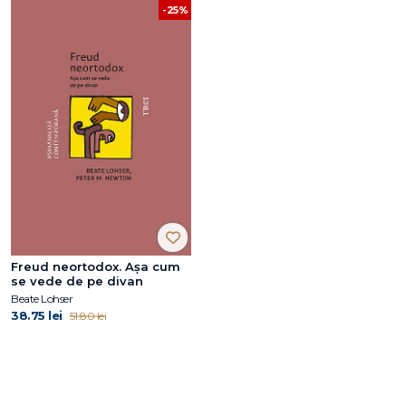
-25%
Freud neortodox. Așa cum
se vede de pe divan
Beate Lohser
38.75 lei
51.80 lei