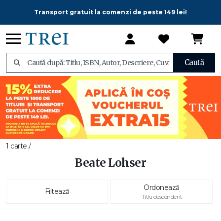
Transport gratuit la comenzi de peste 149 lei!
Caută
1 carte /
Beate Lohser
Ordonează
Filtează
Titlu descendent