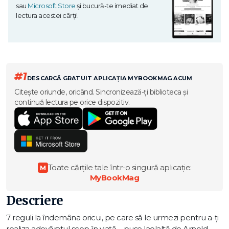
sau
Microsoft Store
și bucură-te imediat de
lectura acestei cărți!
#1
DESCARCĂ GRATUIT APLICAȚIA MYBOOKMAG ACUM
Citește oriunde, oricând. Sincronizează-ți biblioteca și
continuă lectura pe orice dispozitiv.
Toate cărțile tale într-o singură aplicație:
M
MyBookMag
Descriere
7 reguli la îndemâna oricui, pe care să le urmezi pentru a-ți
realiza adevăratul scop în viață – puse laolaltă de Arnold