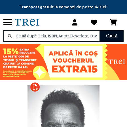
Transport gratuit la comenzi de peste 149 lei!
Caută