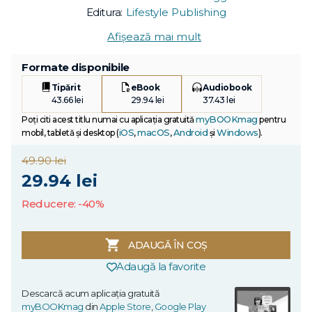
Editura:
Lifestyle Publishing
Afișează mai mult
Formate disponibile
Tipărit
eBook
Audiobook
43.66 lei
29.94 lei
37.43 lei
myBOOKmag
Poți citi acest titlu numai cu aplicația gratuită
pentru
iOS
macOS
Android
Windows
mobil, tabletă și desktop (
,
,
și
).
49.90 lei
29.94 lei
Reducere: -40%
ADAUGĂ ÎN COȘ
Adaugă la favorite
Descarcă acum aplicația gratuită
myBOOKmag
din
Apple Store
,
Google Play