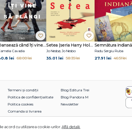
Dansează când îți vine să plângi
Setea (seria Harry Hole, vol. 11)
Semnătura indiană
amelia Cavadia
Jo Nesbø, Jo Nesbo
Radu Sergiu Ruba
40.8 lei
35.01 lei
27.91 lei
68.00 lei
58.35 lei
46.51 lei
Termeni și condiții
Blog Editura Trei
Politica de confidențialitate
Blog Pandora M
Politica cookies
Newsletter
Comanda si livrarea
e acord cu utilizarea cookie-urilor.
Află detalii.