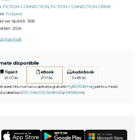
:
FICTION CONNECTION
,
FICTION CONNECTION CRIME
ii:
Ficțiune
ni var. tipărită:
368
riției:
2024
ză mai mult
mate disponibile
Tipărit
eBook
Audiobook
29.07 lei
27.91 lei
34.89 lei
myBOOKmag
iti acest titlu numai cu aplicația gratuită
pentru mobil,
iOS
macOS
Android
Windows
ă și desktop (
,
,
și
).
G