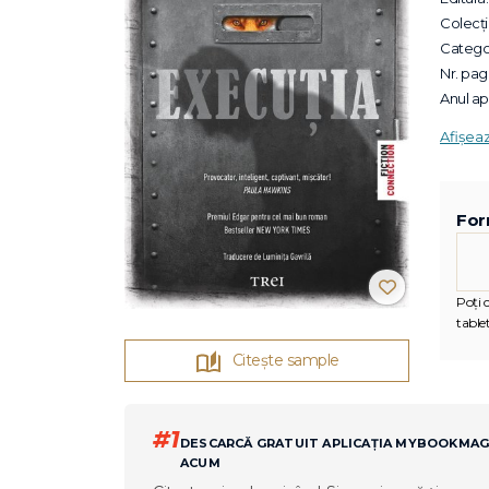
Colecții
Categor
Nr. pagi
Anul apa
Afișea
For
Poți c
tablet
Citește sample
#1
DESCARCĂ GRATUIT APLICAȚIA MYBOOKMA
ACUM