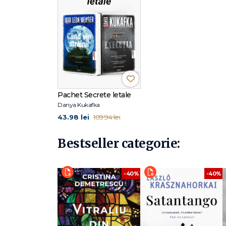
Pachet Secrete letale
Danya Kukafka
43.98 lei
109.94 lei
Bestseller categorie:
-40%
-40%