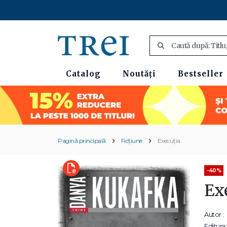
Catalog
Noutăți
Bestseller
Pagină principală
Ficțiune
Execuția
-40%
Ex
Autor :
Editura: