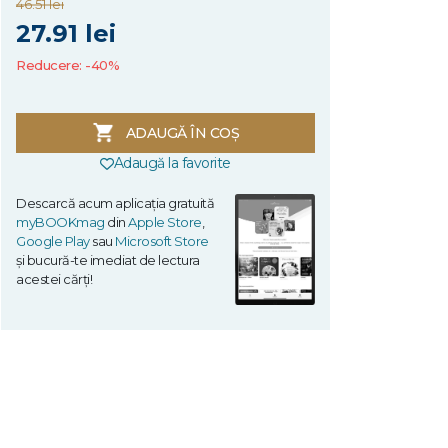
46.51 lei
27.91 lei
Reducere: -40%
ADAUGĂ ÎN COȘ
Adaugă la favorite
Descarcă acum aplicația gratuită
myBOOKmag
din
Apple Store
,
Google Play
sau
Microsoft Store
și bucură-te imediat de lectura
acestei cărți!