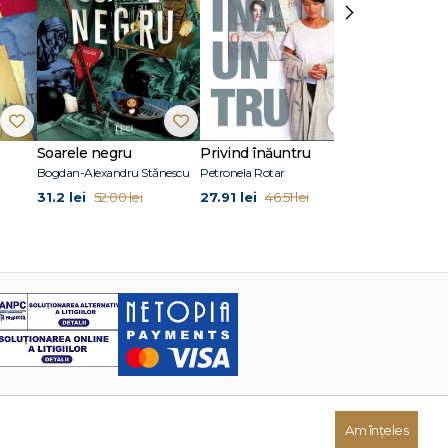
›
Soarele negru
Privind înăuntru
Suflete per
Bogdan-Alexandru Stănescu
Petronela Rotar
John Marrs
31.2 lei
27.91 lei
24.87 lei
52.00 lei
46.51 lei
41
Am înțeles
Dezvoltat de: