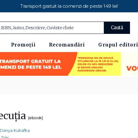
Transport gratuit la comenzi de peste 149 lei!
Caută
Promoții
Recomandări
Grupul editori
ecuția
(ebook)
Danya Kukafka
Trei