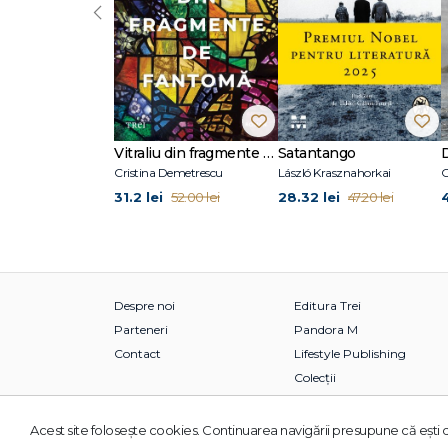
‹
Vitraliu din fragmente de fantomă
Satantango
Cristina Demetrescu
László Krasznahorkai
C
31.2 lei
28.32 lei
52.00 lei
47.20 lei
Despre noi
Editura Trei
Parteneri
Pandora M
Contact
Lifestyle Publishing
Colecții
Acest site foloseşte cookies. Continuarea navigării presupune că eşti d
© 2026 Grupul Editorial TREI. Toate drepturile rezervate.