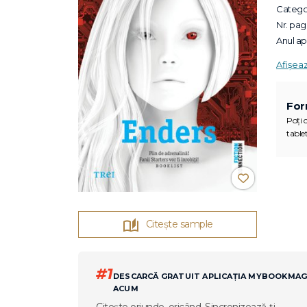
Categor
Nr. pagi
Anul apa
Afișea
For
Poți c
tablet
Citește sample
#1
DESCARCĂ GRATUIT APLICAȚIA MYBOOKMA
ACUM
Citește oriunde, oricând. Sincronizează-ți