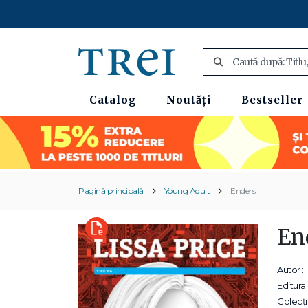
Catalog
Noutăți
Bestseller
Pagină principală
Young Adult
Enders
En
Autor :
Editura:
Colecții