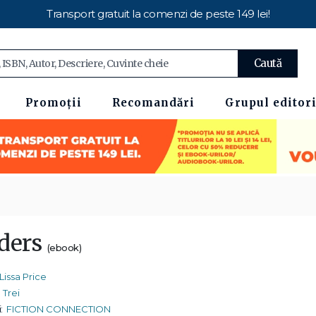
Transport gratuit la comenzi de peste 149 lei!
Caută
Promoții
Recomandări
Grupul editori
ders
(ebook)
Lissa Price
Trei
:
FICTION CONNECTION