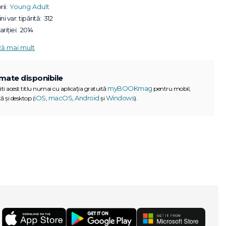
ii:
Young Adult
ni var. tipărită:
312
riției:
2014
ză mai mult
mate disponibile
myBOOKmag
iti acest titlu numai cu aplicația gratuită
pentru mobil,
iOS
macOS
Android
Windows
ă și desktop (
,
,
și
).
G