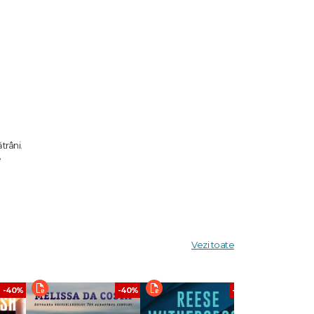
trâni.
e
i ştie ce
Vezi toate
torii. --
-40%
-40%
-40%