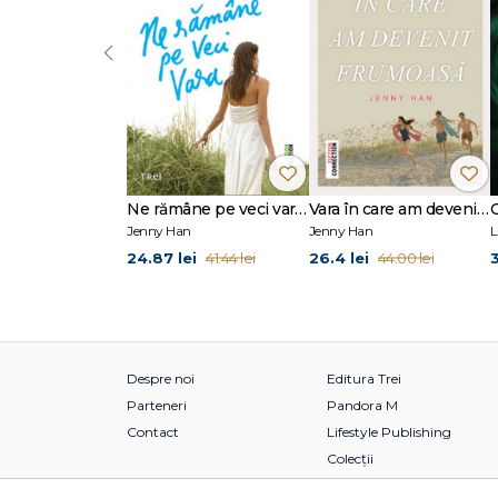
‹
Ne rămâne pe veci vara (seria Vara, vol. 3)
Vara în care am devenit frumoasă (seria Vara, vol. 1)
Jenny Han
Jenny Han
L
24.87 lei
26.4 lei
3
41.44 lei
44.00 lei
Despre noi
Editura Trei
Parteneri
Pandora M
Contact
Lifestyle Publishing
Colecții