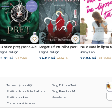
Cu orice preț (seria Alex Stern, vol. 2)
Regatul furtunilor (seria Grisha, vol. 2)
eigh Bardugo
Leigh Bardugo
Jenny Han
5.01 lei
24.87 lei
22.84 lei
58.35 lei
41.44 lei
38.06 lei
Termeni și condiții
Blog Editura Trei
Politica de confidențialitate
Blog Pandora M
Politica cookies
Newsletter
Comanda si livrarea