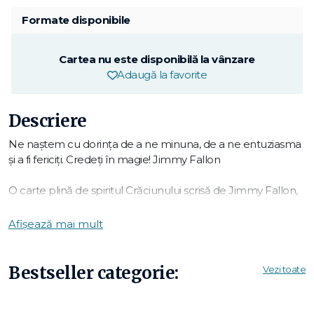
Formate disponibile
Cartea nu este disponibilă la vânzare
Adaugă la favorite
Descriere
Ne naștem cu dorința de a ne minuna, de a ne entuziasma
și a fi fericiți. Credeți în magie! Jimmy Fallon
O carte plină de spiritul Crăciunului scrisă de Jimmy Fallon,
gazda emisiunii
The Tonight Show
de la NBC și autorul de
bestseleruri
New York Times
.
Afișează mai mult
Doar 5 somnici pân’ la Crăciun! Îți vine să crezi că este aici?
Știu că Moș Crăciun vine în curând pentru că am fost
Bestseller categorie:
Vezi toate
cuminte tot anul.
Toți cei care au crescut sărbătorind Crăciunul își amintesc