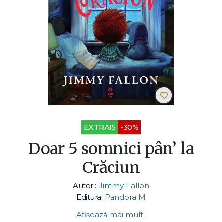
EXTRA15
-30%
Doar 5 somnici pân’ la
Crăciun
Autor :
Jimmy Fallon
Editura:
Pandora M
Afișează mai mult