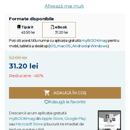
Afișează mai mult
Formate disponibile
Tipărit
eBook
45.50 lei
31.20 lei
myBOOKmag
Poți citi acest titlu numai cu aplicația gratuită
pentru
iOS
macOS
Android
Windows
mobil, tabletă și desktop (
,
,
și
).
52.00 lei
31.20 lei
Reducere: -40%
ADAUGĂ ÎN COȘ
Adaugă la favorite
Descarcă acum aplicația gratuită
myBOOKmag
din
Apple Store
,
Google Play
sau
Microsoft Store
și bucură-te imediat de
lectura acestei cărți!