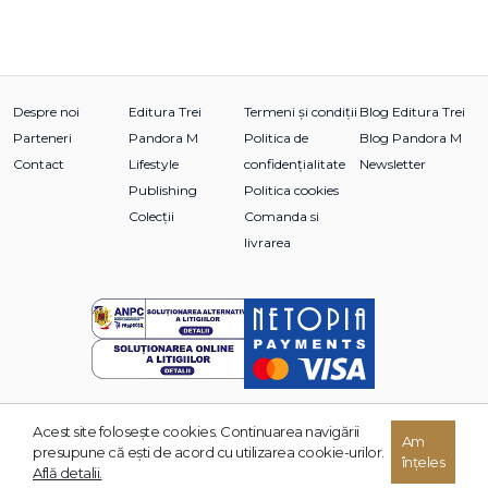
Despre noi
Editura Trei
Termeni și condiții
Blog Editura Trei
Parteneri
Pandora M
Politica de
Blog Pandora M
Contact
Lifestyle
confidențialitate
Newsletter
Publishing
Politica cookies
Colecții
Comanda si
livrarea
Acest site foloseşte cookies. Continuarea navigării
© 2026 Grupul Editorial TREI. Toate drepturile rezervate.
Am
presupune că eşti de acord cu utilizarea cookie-urilor.
înțeles
Dezvoltat de:
Află detalii.