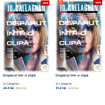
-40%
-30%
Dispărut într-o clipă
Dispărut într-o clipă
Jo Callaghan
Jo Callaghan
45.5 lei
31.2 lei
65.00 lei
52.00 lei