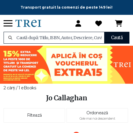
Transport gratuit la comenzi de peste 149 lei!
Caută
2 cărți / 1 eBooks
Jo Callaghan
Ordonează
Filtează
Cele mai noi descendent