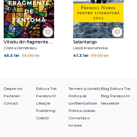
Dror A. Mishani
(n. 1975) este un scriitor israelian de romane
poliţiste, editor şi literat, specializat în istoria literaturii poliţiste.
Seria avându-l drept protagonist pe inspectorul Avraham
Avraham a fost publicată iniţial în ebraică, în 2011, şi a fost
tradusă în numeroase limbi.
Dror A. Mishani locuieşte cu soţia şi cei doi copii ai săi la Tel
Vitraliu din fragmente de fantomă
Satantango
Aviv.
Cristina Demetrescu
László Krasznahorkai
65.00 lei
59.00 lei
45.5 lei
41.3 lei
Despre noi
Editura Trei
Termeni și condiții
Blog Editura Trei
Parteneri
Pandora M
Politica de
Blog Pandora M
Contact
Lifestyle
confidențialitate
Newsletter
Publishing
Politica cookies
Colecții
Comanda si
livrarea