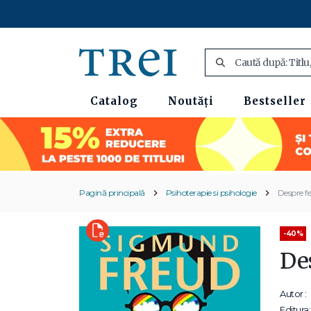
Catalog
Noutăți
Bestseller
Pagină principală
Psihoterapie si psihologie
Despre fe
-40%
Des
Autor :
Editura: