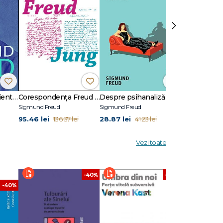
›
Psihologia inconștientului - Opere Esenţiale, vol. 3
Corespondenţa Freud - Jung
Despre psihanaliză
Sigmund Freud
Sigmund Freud
Sigmund Freud
95.46 lei
28.87 lei
36.26 lei
136.37 lei
41.23 lei
51
Vezi toate
-40%
-40%
-40%