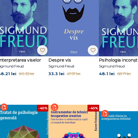
%
Interpretarea viselor
Despre vis
igmund Freud
Sigmund Freud
Sigmund Freud
48.21 lei
33.3 lei
48.1 lei
80.35 lei
47.57 lei
68.71 lei
-40%
-40%