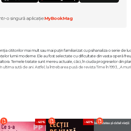
ntr-o singură aplicație:
MyBookMag
a cititorilor mai mult sau mai puțin familiarizat cu psihanaliza o serie de luc
nțelor lumii moderne. Ele au fost selectate cu dificultate din vasta operă fre
tora. Temele tratate sunt mereu actuale, căci, în ciuda progreselor din pla
ltima sută de ani. Astfel, la întrebarea pusă de revista Time în 1993, „A muri
uală, ne a mijlocit cea mai puternică experiență a unei senzații copleșitoare 
stră după fericire."
 cea mai mare înainte de orice cultură, ce i drept pe atunci aproape fără valo
-40%
-40%