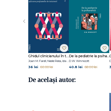
***
Acest volum conține un extras din lucrarea Disconfort în
vol. 9, Studii despre societate și religie, București: Trei, 2
‹
Apărut inițial în 1930, în contextul anilor „fără griji" ai pe
scrutat mobilul existenței umane înseși, o existență aflată
Ne întâlnim aici cu concepte clasice ale psihanalizei, precu
de moarte, analizate dintr-o perspectivă societală.
Ghidul clinicianului în terapia schemelor
De la pediatrie la psihanaliză
Joan M. Farell, Neele Reiss, Ida A.Show
D.W. Winnicott
D
36 lei
40.8 lei
3
60.00 lei
68.00 lei
De același autor: