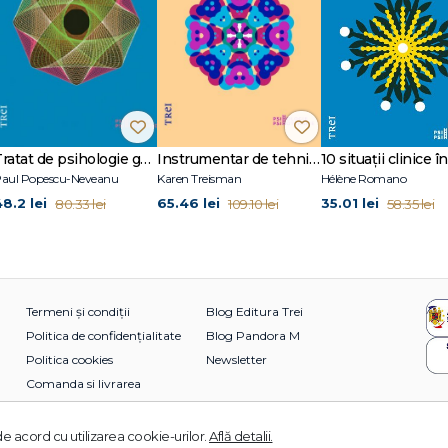
Tratat de psihologie generală
Instrumentar de tehnici terapeutice creative
aul Popescu-Neveanu
Karen Treisman
Hélène Romano
48.2 lei
65.46 lei
35.01 lei
80.33 lei
109.10 lei
58.35 lei
Termeni și condiții
Blog Editura Trei
Politica de confidențialitate
Blog Pandora M
Politica cookies
Newsletter
Comanda si livrarea
e acord cu utilizarea cookie-urilor.
Află detalii.