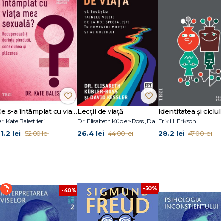
 cultură, care a fost publicată în limba română în: Sigmund Freud, Opere ese
010.
rioadei interbelice, acesta este unul dintre eseurile seminale ale lui Freud. În el
 la confluența dintre căutarea fericirii și respectarea restricțiilor impuse de 
m Supraeul, principiul plăcerii și principiul realității, pulsiunea de viață și p
Ce s-a întâmplat cu viața mea sexuală?
Lecții de viață
Identitatea și ciclul 
r. Kate Balestrieri
Dr. Elisabeth Kübler-Ross , David Kessler
Erik H. Erikson
1.2 lei
26.4 lei
28.2 lei
52.00 lei
44.00 lei
47.00 lei
-30%
-40%