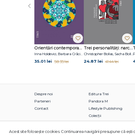
‹
Orientări contemporane în psihoterapie și consiliere psihologică
Trei personalități: narcisică, borderline, maniaco-depresivă
Irina Holdevici, Barbara Crăciun
Christopher Bollas, Sacha Bollas
P
35.01 lei
24.87 lei
58.35 lei
41.44 lei
Despre noi
Editura Trei
Parteneri
Pandora M
Contact
Lifestyle Publishing
Colecții
Acest site foloseşte cookies. Continuarea navigării presupune că eşti d
© 2026 Grupul Editorial TREI. Toate drepturile rezervate.