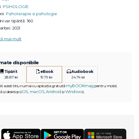
:
PSIHOLOGIE
ii:
Psihoterapie si psihologie
ni var. tipărită:
160
riției:
2021
ză mai mult
mate disponibile
Tipărit
eBook
Audiobook
28.87 lei
19.79 lei
24.74 lei
myBOOKmag
iti acest titlu numai cu aplicația gratuită
pentru mobil,
iOS
macOS
Android
Windows
ă și desktop (
,
,
și
).
G