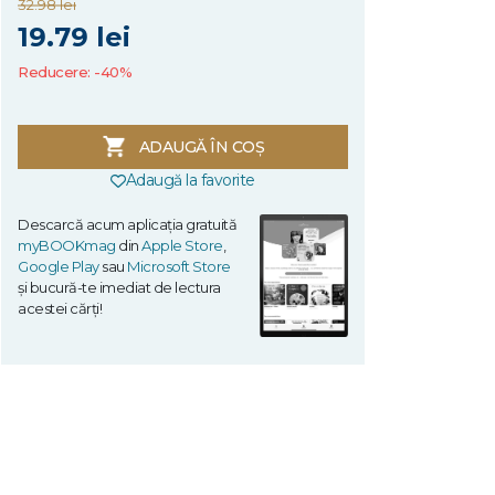
32.98 lei
19.79 lei
Reducere: -40%
ADAUGĂ ÎN COȘ
Adaugă la favorite
Descarcă acum aplicația gratuită
myBOOKmag
din
Apple Store
,
Google Play
sau
Microsoft Store
și bucură-te imediat de lectura
acestei cărți!