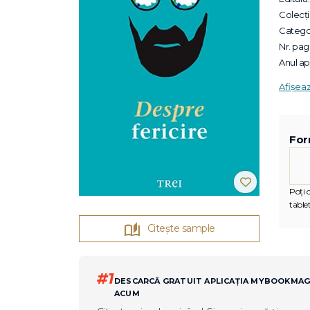
Colecții
Categor
Nr. pagi
Anul apa
Afișea
For
Poți c
tablet
Citește sample
#1
DESCARCĂ GRATUIT APLICAȚIA MYBOOKMA
ACUM