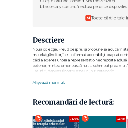
Citește oriunde, oricând. Sincronizează-ți
biblioteca și continuă lectura pe orice dispozitiv.
Toate cărțile tale î
M
Descriere
Noua colecție, Freud despre, își propune să aducă în atenți
marelui gânditor, într-un format accesibil și adaptat ceri
căci alegerea unora a reprezentat o nedreptate adusă al
exterior, mintea omenească nu s-a schimbat prea mult în u
Freud?", răspunsul nostru este un „nu" categoric.
„Una dintre formele de manifestare a iubirii, iubirea sex
Afișează mai mult
plăcere și astfel a furnizat prototipul pentru aspirația noa
– Sigmund Freud
Recomandări de lectură:
„Libertatea individuală nu este un bun cultural. Ea a fost
căci individul nu era în stare să o apere."
-40%
-40%
– Sigmund Freud