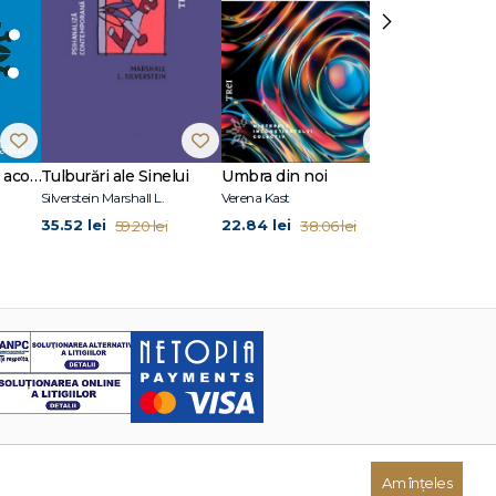
›
10 situații clinice în acompanierea doliului
Tulburări ale Sinelui
Umbra din noi
Fețe ale iubir
Silverstein Marshall L.
Verena Kast
35.52 lei
22.84 lei
29.94 lei
59.20 lei
38.06 lei
49
Am înțeles
Dezvoltat de: