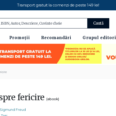
Transport gratuit la comenzi de peste 149 lei!
Caută
Promoții
Recomandări
Grupul editori
ricire
pre fericire
(ebook)
Sigmund Freud
Trei