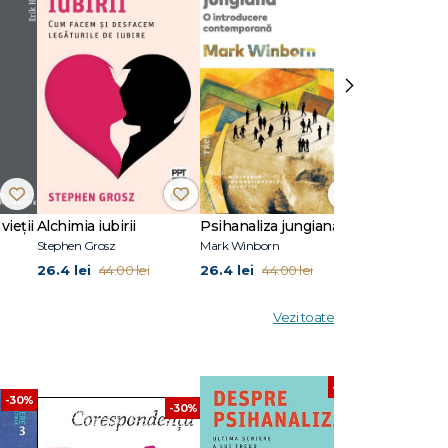
nțiale,
›
 este
cultură.
ulsiunea
vieții
Alchimia iubirii
Psihanaliza jungiană
Stephen Grosz
Mark Winborn
Melanie Klein
26.4 lei
26.4 lei
45.6 lei
44.00 lei
44.00 lei
76.0
Vezi toate
-30%
-30%
-30%