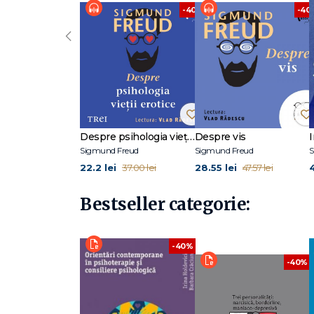
-40%
-40
‹
Despre psihologia vieții erotice
Despre vis
Sigmund Freud
Sigmund Freud
S
22.2 lei
28.55 lei
37.00 lei
47.57 lei
Bestseller categorie:
-40%
-40%