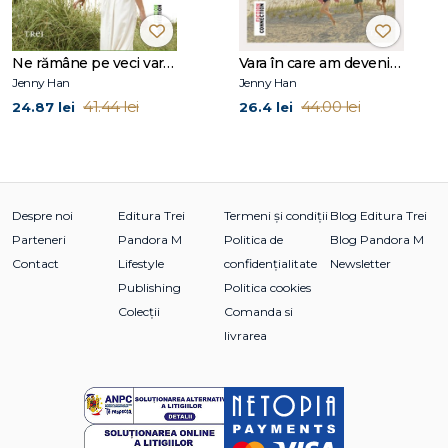
Ne rămâne pe veci vara (seria Vara, vol. 3)
Vara în care am devenit frumoasă (seria Vara, vol. 1)
Jenny Han
Jenny Han
41.44 lei
44.00 lei
24.87 lei
26.4 lei
Despre noi
Editura Trei
Termeni și condiții
Blog Editura Trei
Parteneri
Pandora M
Politica de
Blog Pandora M
Contact
Lifestyle
confidențialitate
Newsletter
Publishing
Politica cookies
Colecții
Comanda si
livrarea