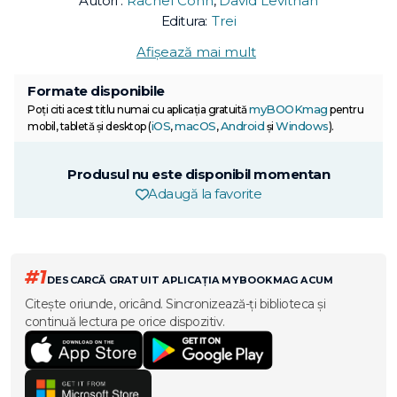
Autori :
Rachel Cohn
,
David Levithan
Editura:
Trei
Afișează mai mult
Formate disponibile
myBOOKmag
Poți citi acest titlu numai cu aplicația gratuită
pentru
iOS
macOS
Android
Windows
mobil, tabletă și desktop (
,
,
și
).
Produsul nu este disponibil momentan
Adaugă la favorite
#1
DESCARCĂ GRATUIT APLICAȚIA MYBOOKMAG ACUM
Citește oriunde, oricând. Sincronizează-ți biblioteca și
continuă lectura pe orice dispozitiv.