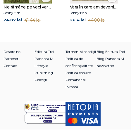
Ne rămâne pe veci vara (seria Vara, vol. 3)
Vara în care am devenit frumoasă (seria Vara, vol. 1)
Jenny Han
Jenny Han
41.44 lei
44.00 lei
24.87 lei
26.4 lei
Despre noi
Editura Trei
Termeni și condiții
Blog Editura Trei
Parteneri
Pandora M
Politica de
Blog Pandora M
Contact
Lifestyle
confidențialitate
Newsletter
Publishing
Politica cookies
Colecții
Comanda si
livrarea