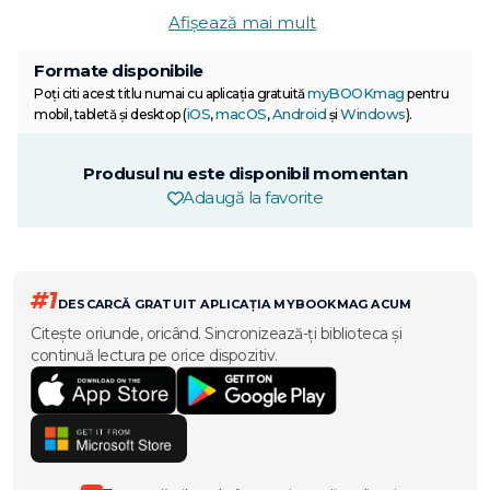
Afișează mai mult
Formate disponibile
myBOOKmag
Poți citi acest titlu numai cu aplicația gratuită
pentru
iOS
macOS
Android
Windows
mobil, tabletă și desktop (
,
,
și
).
Produsul nu este disponibil momentan
Adaugă la favorite
#1
DESCARCĂ GRATUIT APLICAȚIA MYBOOKMAG ACUM
Citește oriunde, oricând. Sincronizează-ți biblioteca și
continuă lectura pe orice dispozitiv.