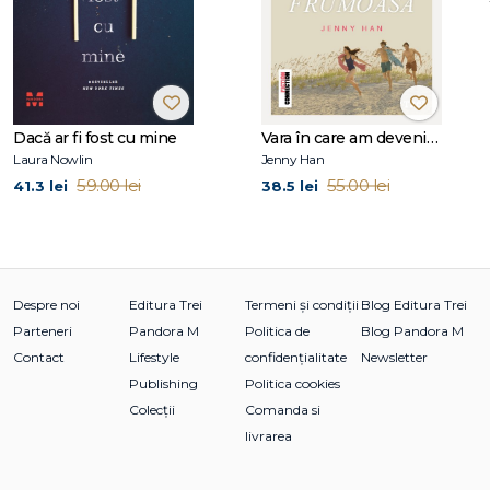
primit premiul YALSA pentru cel mai bun roman pentru
adolescenți din 2012, an în care Maureen Johnson a fost
desemnată Queen of Teen în Marea Britanie.
Are un master în scriere creative la Universitatea Columbia
și a lucrat ca scenaristă pentru EA Games. În prezent,
Dacă ar fi fost cu mine
Vara în care am devenit frumoasă (seria Vara, vol. 1, ediție tie-in)
locuiește la New York și poate fi găsită pe
Laura Nowlin
Jenny Han
www.maureenjohnsonbooks.com sau pe Twitter, la
59.00 lei
55.00 lei
41.3 lei
38.5 lei
@maureenjohnson.
La Editura Trei a apărut volumul
Fulgi de iubire
, scris de
Maureen Johnson împreună cu John Green și Lauren
Myracle.
Despre noi
Editura Trei
Termeni și condiții
Blog Editura Trei
Parteneri
Pandora M
Politica de
Blog Pandora M
Contact
Lifestyle
confidențialitate
Newsletter
Publishing
Politica cookies
Colecții
Comanda si
livrarea