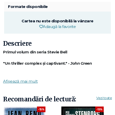
Formate disponibile
Cartea nu este disponibilă la vânzare
Adaugă la favorite
Descriere
Primul volum din seria Stevie Bell
"Un thriller complex și captivant." -
John Green
"Un excelent debut de serie." -
Entertainment Weekly
Afișează mai mult
Academia Ellingham este o faimoasă școală private din
Vermont, dedicată celor mai străluciți inventatori, artiști și
cercetători. A fost întemeiată de Albert Ellingham, un
Recomandări de lectură:
Vezi toate
magnat de la începutul secolului XX, care și-a dorit să
construiască o instituție în care învățarea să fi e un joc.
-15%
-15%