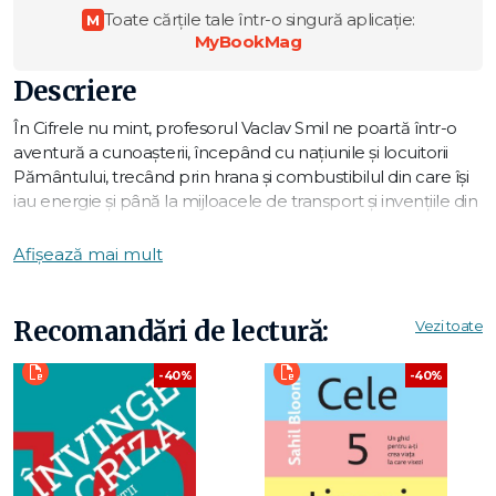
Toate cărțile tale într-o singură aplicație:
M
MyBookMag
Descriere
În Cifrele nu mint, profesorul Vaclav Smil ne poartă într-o
aventură a cunoașterii, începând cu națiunile și locuitorii
Pământului, trecând prin hrana și combustibilul din care își
iau energie și până la mijloacele de transport și invențiile din
lumea modernă — fără să neglijeze impactul pe care îl au
toate acestea asupra planetei.
Afișează mai mult
Smil folosește statistici surprinzătoare și grafice revelatoare
pentru a pune sub semnul întrebării prejudecățile pe care
le avem. El își propune să ne demonstreze importanța
Recomandări de lectură:
Vezi toate
datelor, fiindcă, în definitiv, poate că cifrele nu mint, dar ce
adevăr transmit ele?
-40%
-40%
„Aștept întotdeauna cu cea mai mare nerăbdare fiecare
carte a lui Vaclav Smil." – Bill Gates
„O lectură foarte utilă pentru oricine este sceptic în privința