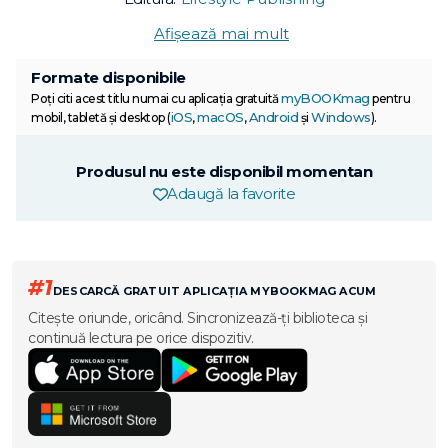
Afișează mai mult
Formate disponibile
myBOOKmag
Poți citi acest titlu numai cu aplicația gratuită
pentru
iOS
macOS
Android
Windows
mobil, tabletă și desktop (
,
,
și
).
Produsul nu este disponibil momentan
Adaugă la favorite
#1
DESCARCĂ GRATUIT APLICAȚIA MYBOOKMAG ACUM
Citește oriunde, oricând. Sincronizează-ți biblioteca și
continuă lectura pe orice dispozitiv.