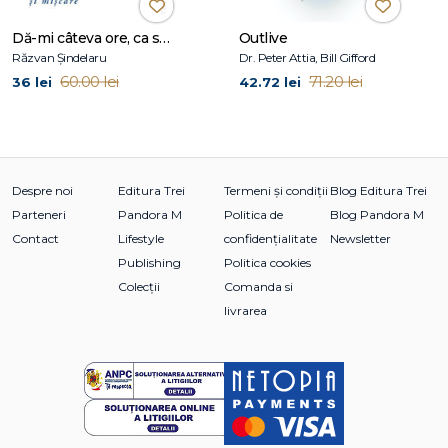
Dă-mi câteva ore, ca să-ţi dau ani înapoi
Outlive
Răzvan Șindelaru
Dr. Peter Attia, Bill Gifford
60.00 lei
71.20 lei
36 lei
42.72 lei
Despre noi
Editura Trei
Termeni și condiții
Blog Editura Trei
Parteneri
Pandora M
Politica de
Blog Pandora M
Contact
Lifestyle
confidențialitate
Newsletter
Publishing
Politica cookies
Colecții
Comanda si
livrarea