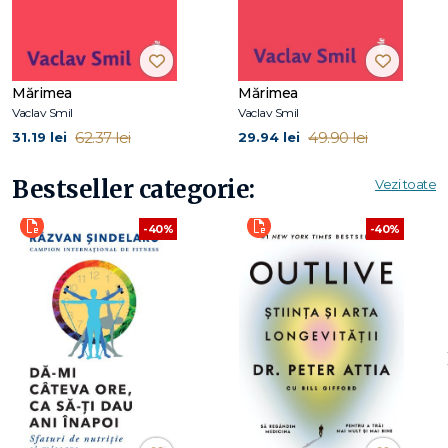
Mărimea
Mărimea
Vaclav Smil
Vaclav Smil
62.37 lei
49.90 lei
31.19 lei
29.94 lei
Bestseller categorie:
Vezi toate
-40%
-40%