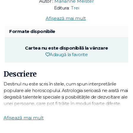
Autor :
Marianne Meister
Editura:
Trei
Afișează mai mult
Formate disponibile
Cartea nu este disponibilă la vânzare
Adaugă la favorite
Descriere
Destinul nu este scris în stele, cum spun interpretările
populare ale horoscopului. Astrologia serioasă ne arată mai
degrabă talentele speciale și posibilitățile de dezvoltare ale
unei persoane, care pot fi trăite în moduri foarte diferite.
Marianne Meister combină această abordare astrologică
serioasă cu teoriile psihologiei analitice jungiene. Astfel, ea
Afișează mai mult
elaborează diferite tipare de bază ale personalității, care
permit cititorilor să-și descopere potențialul și să-și dezvolte