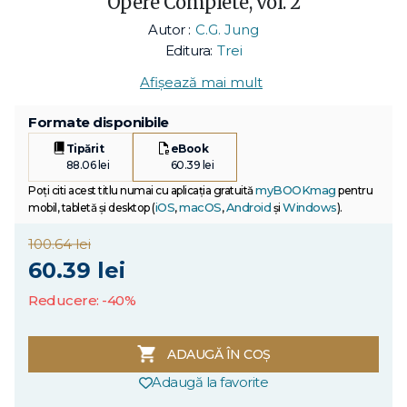
Opere Complete, vol. 2
Autor :
C.G. Jung
Editura:
Trei
Afișează mai mult
Formate disponibile
Tipărit
eBook
88.06 lei
60.39 lei
myBOOKmag
Poți citi acest titlu numai cu aplicația gratuită
pentru
iOS
macOS
Android
Windows
mobil, tabletă și desktop (
,
,
și
).
100.64 lei
60.39 lei
Reducere: -40%
ADAUGĂ ÎN COȘ
Adaugă la favorite