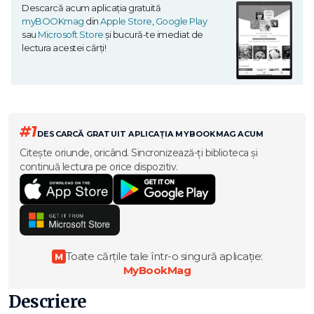
Descarcă acum aplicația gratuită
myBOOKmag
din
Apple Store
,
Google Play
sau
Microsoft Store
și bucură-te imediat de
lectura acestei cărți!
#1
DESCARCĂ GRATUIT APLICAȚIA MYBOOKMAG ACUM
Citește oriunde, oricând. Sincronizează-ți biblioteca și
continuă lectura pe orice dispozitiv.
Toate cărțile tale într-o singură aplicație:
M
MyBookMag
Descriere