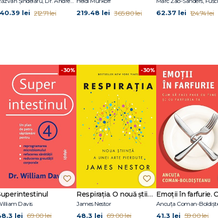
Răzvan Șindelaru, Dr. Andrew Jenkinson, Dr. William W. Li
Heidi Murkoff
140.39 lei
219.48 lei
62.37 lei
212.71 lei
365.80 lei
124.74 lei
-30%
-30%
Superintestinul
Respirația. O nouă știință a unei arte pierdute
illiam Davis
James Nestor
Ancuța Coman-Boldișt
48.3 lei
48.3 lei
41.3 lei
69.00 lei
69.00 lei
59.00 lei