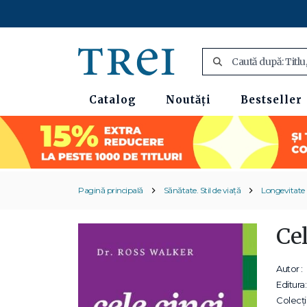
Catalog
Noutăți
Bestseller
Pagină principală
Sănătate. Stil de viață
Longevitate
Cel
Autor :
Editura:
Colecții