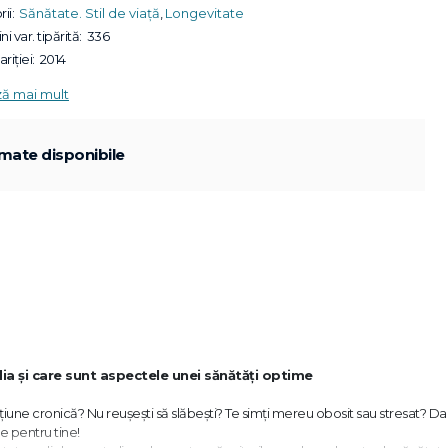
ii:
Sănătate. Stil de viață
,
Longevitate
ni var. tipărită:
336
riției:
2014
ză mai mult
mate disponibile
a şi care sunt aspectele unei sănătăţi optime
ne cronică? Nu reuşeşti să slăbeşti? Te simţi mereu obosit sau stresat? Da
 e pentru tine!