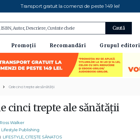
Transport gratuit la comenzi de peste 149 lei!
Caută
Promoții
Recomandări
Grupul editori
Cele cinci trepte ale sănătăţii
e cinci trepte ale sănătăţii
Ross Walker
Lifestyle Publishing
:
LIFESTYLE
,
CITEȘTE SĂNATOS