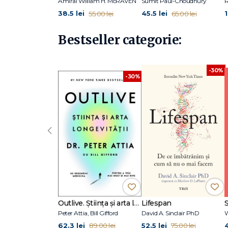
Amiral William H. McRAVEN
Sumit Paul-Choudhury
38.5 lei
45.5 lei
55.00 lei
65.00 lei
Bestseller categorie:
-30%
-30%
‹
Outlive. Știința și arta longevității
Lifespan
Peter Attia, Bill Gifford
David A. Sinclair PhD
W
62.3 lei
52.5 lei
89.00 lei
75.00 lei