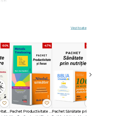
i îţi
şi spa-
din
 nu
Vezi toate
-50%
-47%
-40%
rpului,
ss
 teme de
›
Pachetul Productivitate fără Amânare
Pachet Productivitate și focus
Pachet Sănătate prin nutriție
Pachet Yoga 