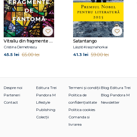
Vitraliu din fragmente de fantomă
Satantango
Cristina Demetrescu
László Krasznahorkai
65.00 lei
59.00 lei
45.5 lei
41.3 lei
Despre noi
Editura Trei
Termeni și condiții
Blog Editura Trei
Parteneri
Pandora M
Politica de
Blog Pandora M
Contact
Lifestyle
confidențialitate
Newsletter
Publishing
Politica cookies
Colecții
Comanda si
livrarea