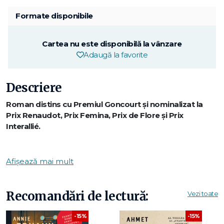
Formate disponibile
Cartea nu este disponibilă la vânzare
Adaugă la favorite
Descriere
Roman distins cu Premiul Goncourt și nominalizat la
Prix Renaudot, Prix Femina, Prix de Flore și Prix
Interallié.
Când Myriam, mama a doi copii mici, se hotărăște, în ciuda
reticenței soțului ei, să-și reia activitatea profesională, cuplul
Afișează mai mult
începe să caute o bonă. După o serie de interviuri, o
angajează pe Louise, care cucerește rapid afecțiunea
copiilor și ajunge să ocupe un loc central în căminul familiei.
Recomandări de lectură:
Vezi toate
Treptat însă, cercul dependenței reciproce se închide,
ducând la producerea unei tragedii.
-15%
-15%