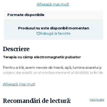
Afișează mai mult
Formate disponibile
Produsul nu este disponibil momentan
Adaugă la favorite
Descriere
Terapia cu câmp electromagnetic pulsator
Pentru a trăi, avem nevoie de hrană, apă, lumina soarelui și
oxigen, dar există un al cincilea element al sănătății, la fel de
important și adesea neglijat: câmpul magnetic al
Pământului și câmpurile electromagnetice pulsatoare
Afișează mai mult
(CEMP) asociate acestuia.
În această carte sunt explorate motivele pentru care în
Recomandări de lectură:
Vezi toate
momentul de față planeta noastră nu ne mai poate oferi în