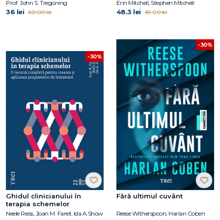
Prof. John S. Tregoning
Erin Mitchell, Stephen Mitchell
36 lei
48.3 lei
60.00 lei
69.00 lei
-30%
-30%
Ghidul clinicianului în
Fără ultimul cuvânt
terapia schemelor
Neele Reiss, Joan M. Farell, Ida A.Show
Reese Witherspoon, Harlan Coben