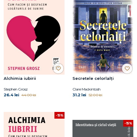
Alchimia iubirii
Secretele celorlalți
Stephen Grosz
Clare Mackintosh
26.4 lei
31.2 lei
44.00 lei
52.00 lei
-15%
-15%