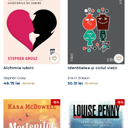
Alchimia iubirii
Identitatea și ciclul vieții
Stephen Grosz
Erik H. Erikson
46.75 lei
50.15 lei
55.00 lei
59.00 lei
-15%
-15%