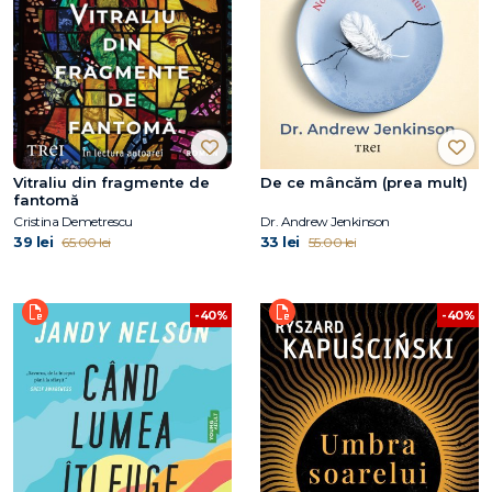
Vitraliu din fragmente de
De ce mâncăm (prea mult)
fantomă
Cristina Demetrescu
Dr. Andrew Jenkinson
39 lei
33 lei
65.00 lei
55.00 lei
-40%
-40%