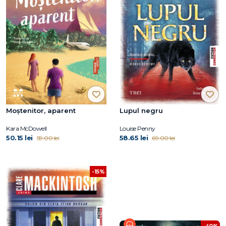
Moștenitor, aparent
Lupul negru
Kara McDowell
Louise Penny
50.15 lei
58.65 lei
59.00 lei
69.00 lei
-15%
-40%