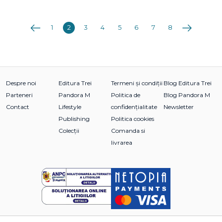
Anterioara
Următoarea
1
2
3
4
5
6
7
8
Despre noi
Editura Trei
Termeni și condiții
Blog Editura Trei
Parteneri
Pandora M
Politica de
Blog Pandora M
Contact
Lifestyle
confidențialitate
Newsletter
Publishing
Politica cookies
Colecții
Comanda si
livrarea