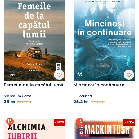
Femeile de la capătul lumii
Mincinoși în continuare
Mélissa Da Costa
E. Lockhart
33 lei
28.2 lei
55.00 lei
47.00 lei
-40%
-40%