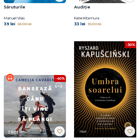
Săruturile
Audiție
Manuel Vilas
Katie Kitamura
39 lei
33 lei
65.00 lei
55.00 lei
-30%
-40%