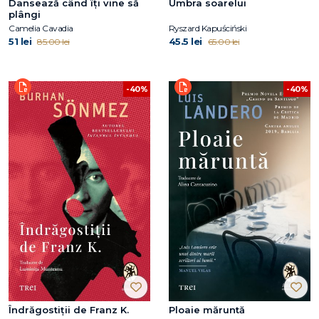
Dansează când îți vine să
Umbra soarelui
plângi
Camelia Cavadia
Ryszard Kapuściński
51 lei
45.5 lei
85.00 lei
65.00 lei
-40%
-40%
Îndrăgostiții de Franz K.
Ploaie măruntă