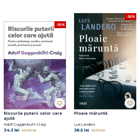
-30%
-30%
Riscurile puterii celor care
Ploaie măruntă
ajută
Adolf Guggenbühl-Craig
Luis Landero
34.3 lei
38.5 lei
49.00 lei
55.00 lei