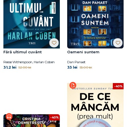
Fără ultimul cuvânt
Oameni suntem
Reese Witherspoon, Harlan Coben
Dan Panaet
31.2 lei
33 lei
52.00 lei
55.00 lei
-40%
-40%