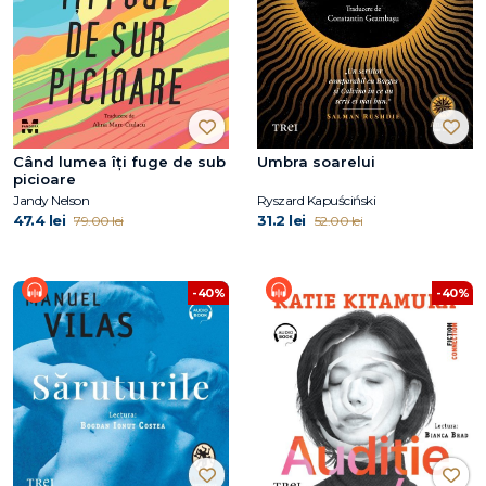
Când lumea îți fuge de sub
Umbra soarelui
picioare
Jandy Nelson
Ryszard Kapuściński
47.4 lei
31.2 lei
79.00 lei
52.00 lei
-40%
-40%