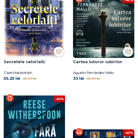
Secretele celorlalți
Cartea tuturor iubirilor
Clare Mackintosh
Agustín Fernández Mallo
55.25 lei
33 lei
65.00 lei
55.00 lei
-40%
-40%