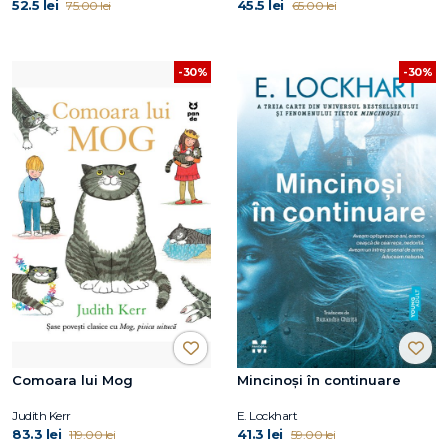
52.5 lei
45.5 lei
75.00 lei
65.00 lei
-30%
-30%
Comoara lui Mog
Mincinoși în continuare
Judith Kerr
E. Lockhart
83.3 lei
41.3 lei
119.00 lei
59.00 lei