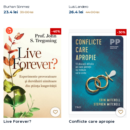
Burhan Sönmez
Luis Landero
23.4 lei
26.4 lei
39.00 lei
44.00 lei
-40%
-30%
Live Forever?
Conflicte care apropie