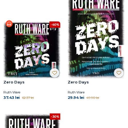
-40%
Zero Days
Zero Days
Ruth Ware
Ruth Ware
37.43 lei
29.94 lei
62.37 lei
49.90 lei
-30%