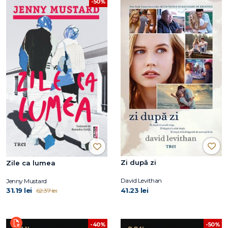
-50%
Zi după zi
Zile ca lumea
David Levithan
Jenny Mustard
31.19 lei
41.23 lei
62.37 lei
-40%
-50%