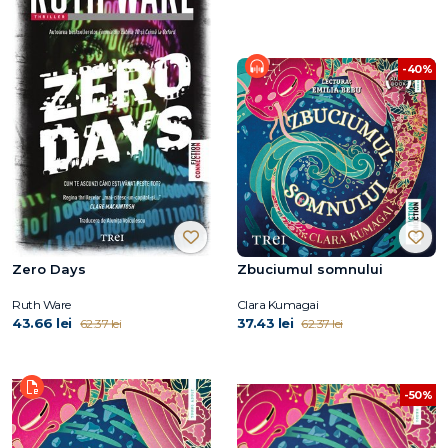
-40%
Zero Days
Zbuciumul somnului
Ruth Ware
Clara Kumagai
43.66 lei
37.43 lei
62.37 lei
62.37 lei
-50%