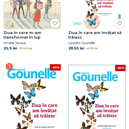
Ziua în care m-am
Ziua în care am învățat să
transformat în lup
trăiesc
Amélie Javaux
Laurent Gounelle
25.9 lei
28.55 lei
37.00 lei
47.57 lei
-40%
-50%