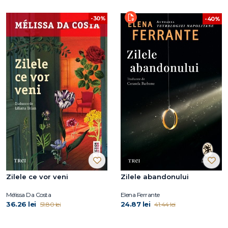
-30%
-40%
Zilele ce vor veni
Zilele abandonului
Mélissa Da Costa
Elena Ferrante
36.26 lei
24.87 lei
51.80 lei
41.44 lei