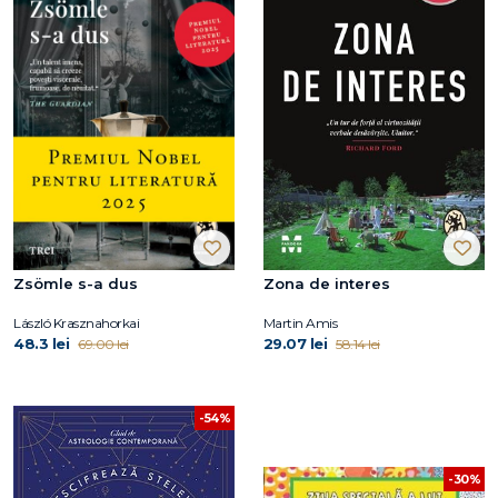
Zsömle s-a dus
Zona de interes
László Krasznahorkai
Martin Amis
48.3 lei
29.07 lei
69.00 lei
58.14 lei
-54%
-30%