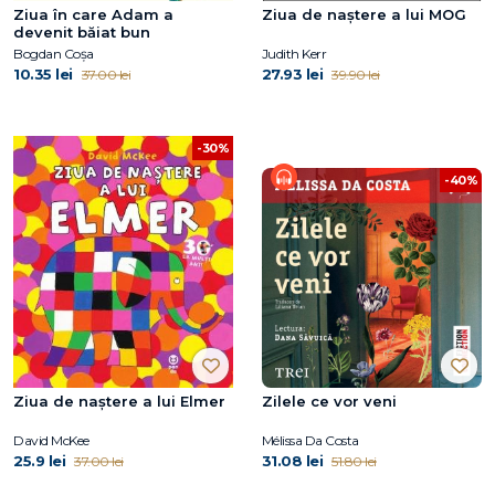
Ziua în care Adam a
Ziua de naștere a lui MOG
devenit băiat bun
Bogdan Coșa
Judith Kerr
10.35 lei
27.93 lei
37.00 lei
39.90 lei
-30%
-40%
Ziua de naștere a lui Elmer
Zilele ce vor veni
David McKee
Mélissa Da Costa
25.9 lei
31.08 lei
37.00 lei
51.80 lei