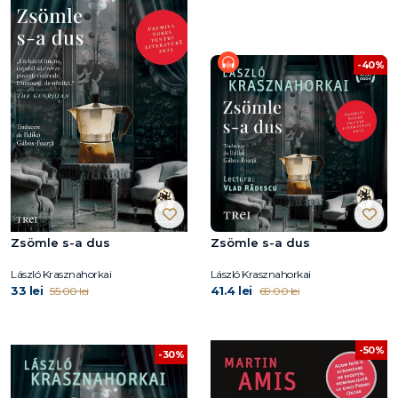
-40%
Zsömle s-a dus
Zsömle s-a dus
László Krasznahorkai
László Krasznahorkai
33 lei
41.4 lei
55.00 lei
69.00 lei
-50%
-30%