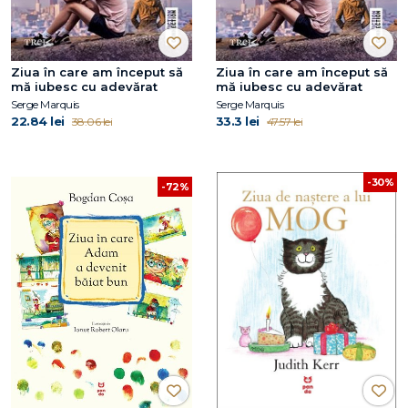
Ziua în care am început să
Ziua în care am început să
mă iubesc cu adevărat
mă iubesc cu adevărat
Serge Marquis
Serge Marquis
22.84 lei
33.3 lei
38.06 lei
47.57 lei
-30%
-72%