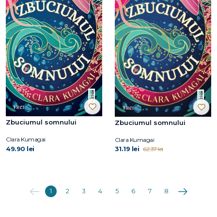
Zbuciumul somnului
Zbuciumul somnului
Clara Kumagai
Clara Kumagai
49.90 lei
31.19 lei
62.37 lei
Anterioara
Următoarea
1
2
3
4
5
6
7
8