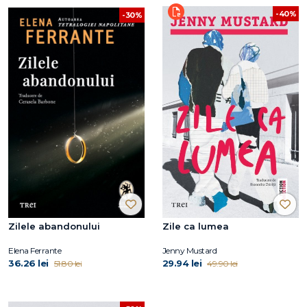
-40%
-30%
Zilele abandonului
Zile ca lumea
Elena Ferrante
Jenny Mustard
36.26 lei
29.94 lei
51.80 lei
49.90 lei