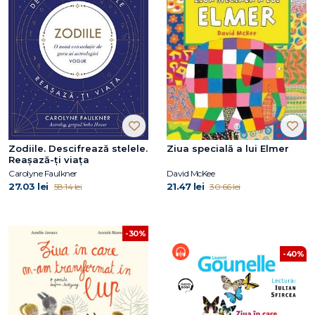
Zodiile. Descifrează stelele.
Ziua specială a lui Elmer
Reașază-ți viața
Carolyne Faulkner
David McKee
27.03 lei
21.47 lei
58.14 lei
30.66 lei
-30%
-40%