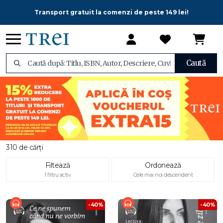
Transport gratuit la comenzi de peste 149 lei!
Caută
310 de cărți
Filtează
Ordonează
1 filtru activ
Cele mai noi descendent
-40%
-40%