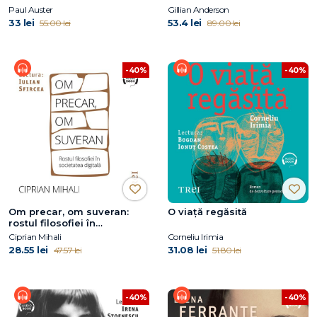
Paul Auster
Gillian Anderson
33 lei
53.4 lei
55.00 lei
89.00 lei
-40%
-40%
Om precar, om suveran:
O viață regăsită
rostul filosofiei în
societatea digitală
Ciprian Mihali
Corneliu Irimia
28.55 lei
31.08 lei
47.57 lei
51.80 lei
-40%
-40%