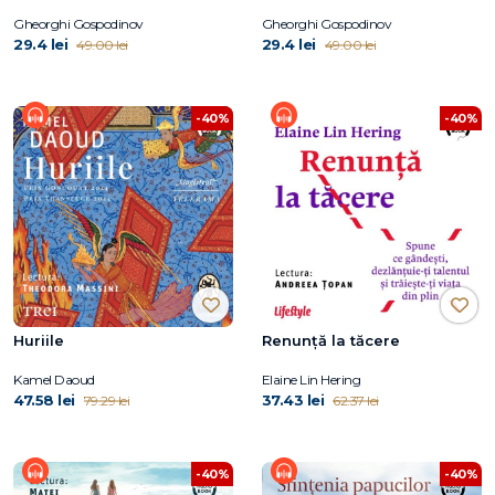
Gheorghi Gospodinov
Gheorghi Gospodinov
29.4 lei
29.4 lei
49.00 lei
49.00 lei
-40%
-40%
Huriile
Renunță la tăcere
Kamel Daoud
Elaine Lin Hering
47.58 lei
37.43 lei
79.29 lei
62.37 lei
-40%
-40%