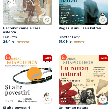
Hachiko: câinele care
Răgazul unui zeu bătrân
aştepta
Lluís Prats
Sebastian Barry
29.4 lei
31.08 lei
49.00 lei
51.80 lei
-40%
-40%
Și alte povestiri
Un roman natural