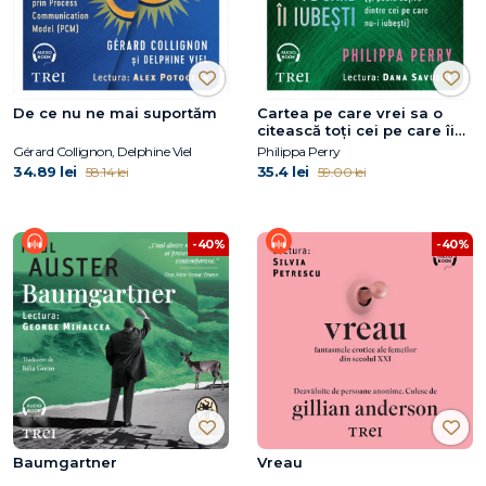
De ce nu ne mai suportăm
Cartea pe care vrei sa o
citească toți cei pe care îi
iubești
Gérard Collignon, Delphine Viel
Philippa Perry
34.89 lei
35.4 lei
58.14 lei
59.00 lei
-40%
-40%
Baumgartner
Vreau