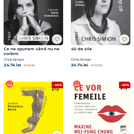
Ce ne spunem când nu ne
40 de zile
vorbim
Chris Simion
Chris Simion
24.74 lei
24.74 lei
41.23 lei
41.23 lei
-40%
-40%