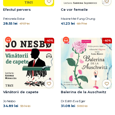
Efectul pervers
Ce vor femeile
Petronela Rotar
Maxine Mei-Fung Chung
28.55 lei
41.23 lei
47.57 lei
68.71 lei
-40%
-40%
Vânătorii de capete
Balerina de la Auschwitz
Jo Nesbo
Dr.Edith Eva Eger
34.89 lei
31.08 lei
58.14 lei
51.80 lei