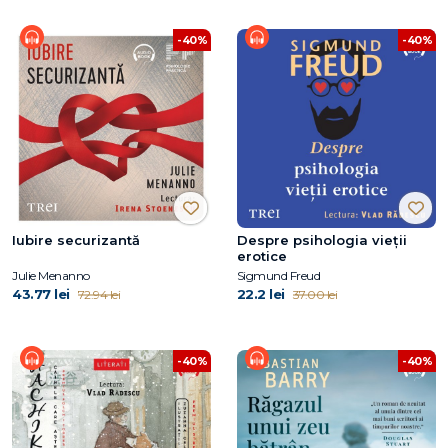
-40%
-40%
Iubire securizantă
Despre psihologia vieții
erotice
Julie Menanno
Sigmund Freud
43.77 lei
22.2 lei
72.94 lei
37.00 lei
-40%
-40%