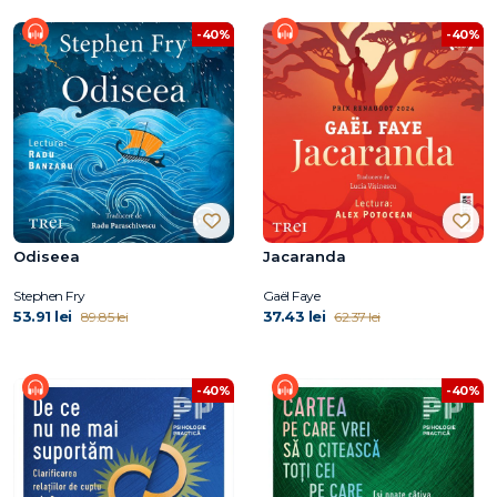
-40%
-40%
Odiseea
Jacaranda
Stephen Fry
Gaël Faye
53.91 lei
37.43 lei
89.85 lei
62.37 lei
-40%
-40%