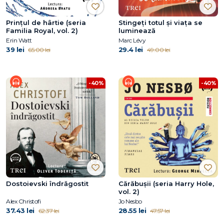
Prințul de hârtie (seria
Stingeți totul și viața se
Familia Royal, vol. 2)
luminează
Erin Watt
Marc Lévy
39 lei
29.4 lei
65.00 lei
49.00 lei
-40%
-40%
Dostoievski îndrăgostit
Cărăbușii (seria Harry Hole,
vol. 2)
Alex Christofi
Jo Nesbo
37.43 lei
28.55 lei
62.37 lei
47.57 lei