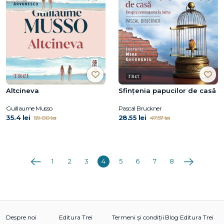
Altcineva
Sfințenia papucilor de casă
Guillaume Musso
Pascal Bruckner
35.4 lei
28.55 lei
59.00 lei
47.57 lei
Anterioara
Următoarea
1
2
3
4
5
6
7
8
Despre noi
Editura Trei
Termeni și condiții
Blog Editura Trei