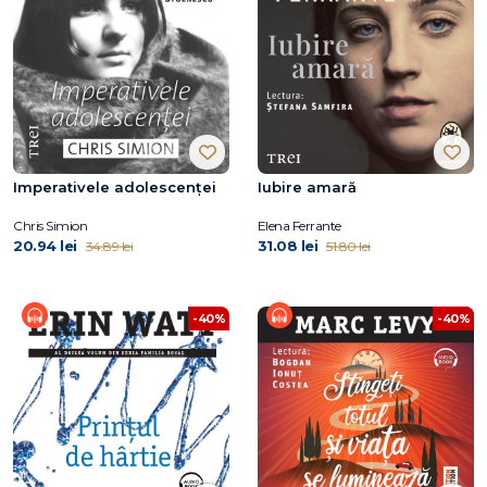
Imperativele adolescenței
Iubire amară
Chris Simion
Elena Ferrante
20.94 lei
31.08 lei
34.89 lei
51.80 lei
-40%
-40%