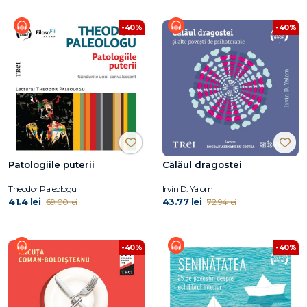
-40%
-40%
Patologiile puterii
Călăul dragostei
Theodor Paleologu
Irvin D. Yalom
41.4 lei
43.77 lei
69.00 lei
72.94 lei
-40%
-40%