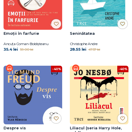
Emoții în farfurie
Seninătatea
Ancuța Coman-Boldișteanu
Christophe Andre
35.4 lei
28.55 lei
59.00 lei
47.57 lei
-40%
-40%
Despre vis
Liliacul (seria Harry Hole,