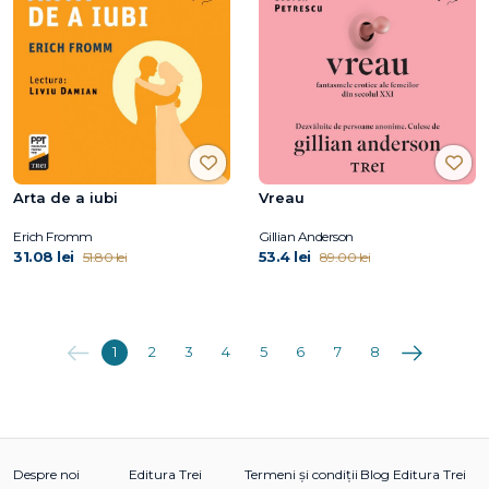
Arta de a iubi
Vreau
Erich Fromm
Gillian Anderson
31.08 lei
53.4 lei
51.80 lei
89.00 lei
Anterioara
Următoarea
1
2
3
4
5
6
7
8
Despre noi
Editura Trei
Termeni și condiții
Blog Editura Trei