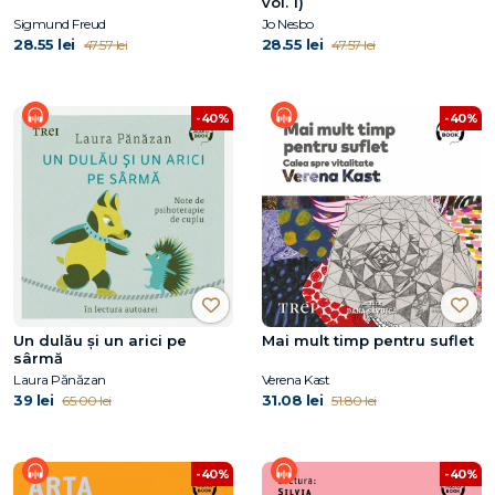
vol. 1)
Sigmund Freud
Jo Nesbo
28.55 lei
28.55 lei
47.57 lei
47.57 lei
-40%
-40%
Un dulău și un arici pe
Mai mult timp pentru suflet
sârmă
Laura Pănăzan
Verena Kast
39 lei
31.08 lei
65.00 lei
51.80 lei
-40%
-40%