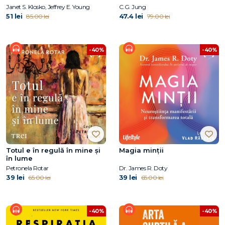
Janet S. Klosko, Jeffrey E. Young
C.G. Jung
51 lei
47.4 lei
85.00 lei
79.00 lei
-40%
-40%
Totul e în regulă în mine și
Magia minții
în lume
Petronela Rotar
Dr. James R. Doty
39 lei
39 lei
65.00 lei
65.00 lei
-40%
-40%