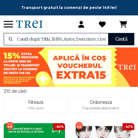
Transport gratuit la comenzi de peste 149 lei!
Caută
310 de cărți
Filtează
Ordonează
1 filtru activ
Popularitate descendent
-40%
-40%