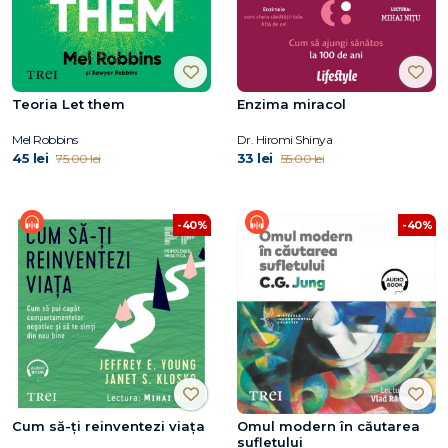
Teoria Let them
Enzima miracol
Mel Robbins
Dr. Hiromi Shinya
45 lei
33 lei
75.00 lei
55.00 lei
-40%
-40%
Cum să-ți reinventezi viața
Omul modern în căutarea
sufletului