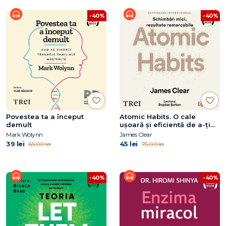
-40%
-40%
Povestea ta a început
Atomic Habits. O cale
demult
ușoară și eficientă de a-ți
forma obiceiuri bune și a
Mark Wolynn
James Clear
scăpa de cele proaste
39 lei
45 lei
65.00 lei
75.00 lei
-40%
-40%