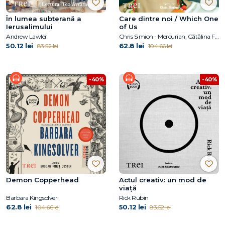
În lumea subterană a
Care dintre noi / Which One
Ierusalimului
of Us
Andrew Lawler
Chris Simion - Mercurian, Cătălina Flămînzeanu
50.12 lei
62.8 lei
83.52 lei
104.66 lei
-40%
-40%
Demon Copperhead
Actul creativ: un mod de
viață
Barbara Kingsolver
Rick Rubin
62.8 lei
50.12 lei
104.66 lei
83.52 lei