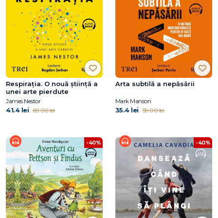
Respirația. O nouă știință a
Arta subtilă a nepăsării
unei arte pierdute
James Nestor
Mark Manson
41.4 lei
35.4 lei
69.00 lei
59.00 lei
-40%
-40%