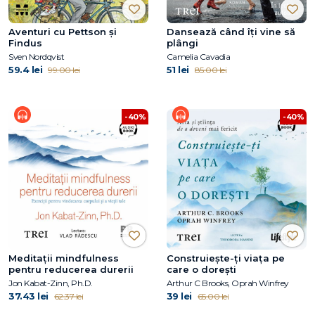
Aventuri cu Pettson și
Dansează când îți vine să
Findus
plângi
Sven Nordqvist
Camelia Cavadia
59.4 lei
51 lei
99.00 lei
85.00 lei
-40%
-40%
Meditații mindfulness
Construiește-ți viața pe
pentru reducerea durerii
care o dorești
Jon Kabat-Zinn, Ph.D.
Arthur C Brooks, Oprah Winfrey
37.43 lei
39 lei
62.37 lei
65.00 lei