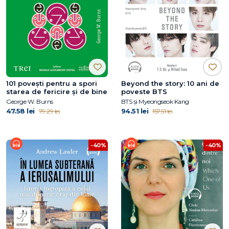
101 povești pentru a spori
Beyond the story: 10 ani de
starea de fericire și de bine
poveste BTS
George W. Burns
BTS și Myeongseok Kang
47.58 lei
94.51 lei
79.29 lei
157.51 lei
-40%
-40%