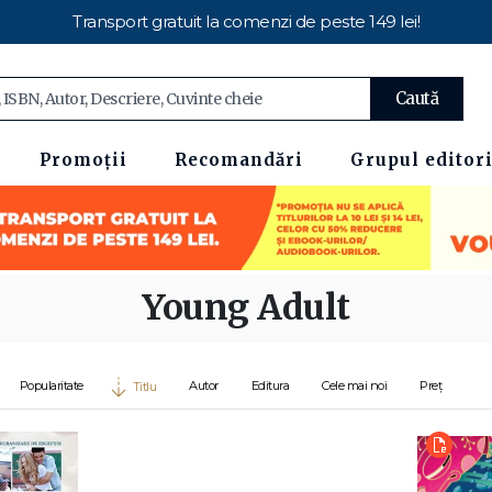
Transport gratuit la comenzi de peste 149 lei!
Caută
Promoții
Recomandări
Grupul editori
Young Adult
Popularitate
Autor
Editura
Cele mai noi
Preț
Titlu