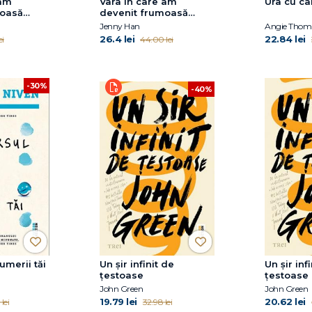
 am
Vara în care am
Ura cu ca
moasă
devenit frumoasă
l. 1, ediție
(seria Vara, vol. 1)
Jenny Han
Angie Thom
26.4 lei
22.84 lei
ei
44.00 lei
-30%
-40%
umerii tăi
Un șir infinit de
Un șir inf
țestoase
țestoase
John Green
John Green
19.79 lei
20.62 lei
lei
32.98 lei