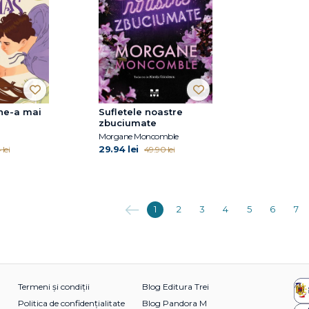
ne-a mai
Sufletele noastre
zbuciumate
Morgane Moncomble
29.94 lei
 lei
49.90 lei
Anterioara
1
2
3
4
5
6
7
Termeni și condiții
Blog Editura Trei
Politica de confidențialitate
Blog Pandora M