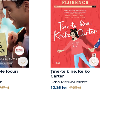
le locuri
Ține-te bine, Keiko
Carter
en
Debbi Michiko Florence
10.35 lei
.57 lei
41.23 lei