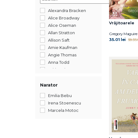
2014
2013
Alexandra Bracken
Alice Broadway
Vrăjitoarele
Alice Oseman
Allan Stratton
Gregory Maguire
35.01 lei
58.35 l
Allison Saft
Amie Kaufman
Angie Thomas
Anna Todd
Ashley Elston
Ava Dellaira
Ava Reid
Narator
Axie Oh
Emilia Bebu
Benjamin Alire Sáenz
Irena Stoenescu
Brianna Bourne
Marcela Motoc
Catherine Doyle
Chris Simion
Chris Simion - Mercurian
Chris Whitaker