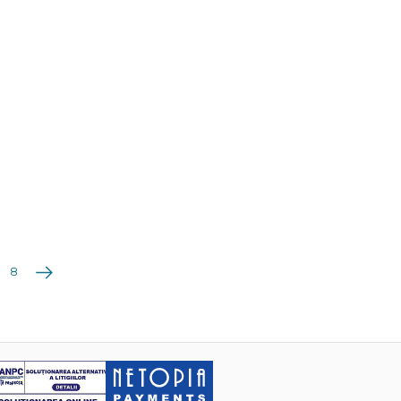
Următoarea
8