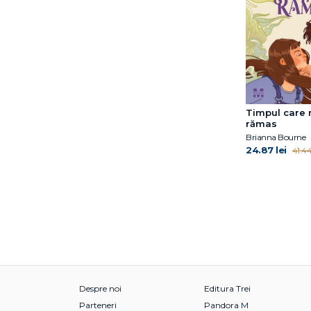
Stephen Chbosky
Susan Ee
Tigest Girma
Walter Dean Myers
Timpul care 
rămas
Brianna Bourne
24.87 lei
41.44
Despre noi
Editura Trei
Parteneri
Pandora M