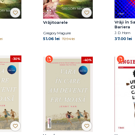
Vrăji în S
Vrăjitoarele
Bariera
J. D. Horn
Gregory Maguire
51.06 lei
37.00 lei
ei
72.94 lei
-30%
-40%