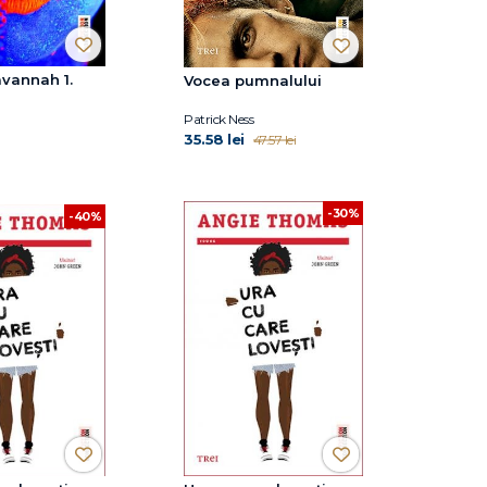
avannah 1.
Vocea pumnalului
Patrick Ness
35.58 lei
47.57 lei
-30%
-40%