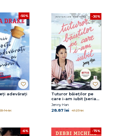
-50%
-30%
oeți adevărați
Tuturor băieţilor pe
care i-am iubit (seria
Lara Jean, vol. 1)
Jenny Han
28.87 lei
58.14 lei
41.23 lei
-75%
-6%