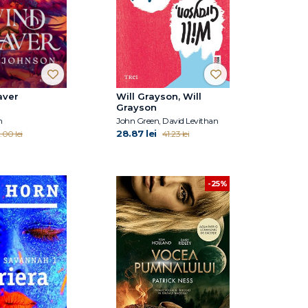
aver
Will Grayson, Will
Grayson
n
John Green, David Levithan
28.87 lei
.00 lei
41.23 lei
-25%