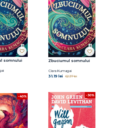
l somnului
Zbuciumul somnului
gai
Clara Kumagai
31.19 lei
62.37 lei
-30%
-40%