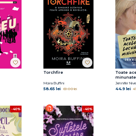
Torchfire
Toate ace
minunate
Moira Buffini
Jennifer Niv
58.65 lei
44.9 lei
69.00 lei
47
-40%
-40%