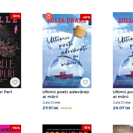
-30%
-40%
i Perl
Ultimii poeți adevărați
Ultimii p
ai mării
ai mării
Julia Drake
Julia Drake
27.91 lei
29.07 lei
i
46.51 lei
-15%
-76%