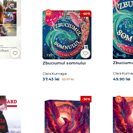
-40%
Zbuciumu
Zbuciumul somnului
Clara Kuma
Clara Kumagai
37.43 lei
49.90 lei
62.37 lei
-30%