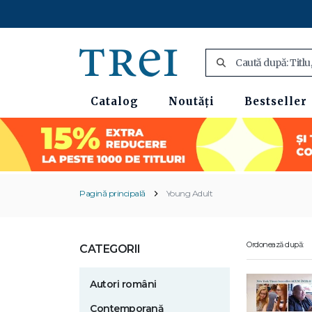
Catalog
Noutăți
Bestseller
Pagină principală
Young Adult
Ordonează după:
CATEGORII
Autori români
Contemporană