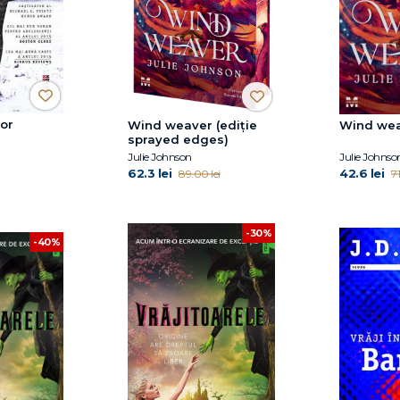
or
Wind weaver (ediție
Wind we
sprayed edges)
Julie Johnson
Julie Johnso
62.3 lei
42.6 lei
89.00 lei
71
-30%
-40%