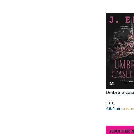
John Green
Joya Goffney
Joël Dicker
Julia Drake
Julie Johnson
Kara McDowell
Katherine Webber
L.K.Steven
Laura Nowlin
Laura Steven
Lauren Blackwood
Lauren Frankel
Lauren Myracle
Umbrele case
Leigh Bardugo
Lissa Price
J. Elle
Lucy Keating
48.1 lei
68.71 le
Mark Haddon
Matt Haig
Maureen Johnson