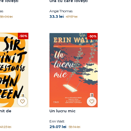
re lovești
Ura cu care lovești
as
Angie Thomas
33.3 lei
38.06 lei
47.57 lei
-50%
-50%
init de
Un lucru mic
Erin Watt
29.07 lei
41.23 lei
58.14 lei