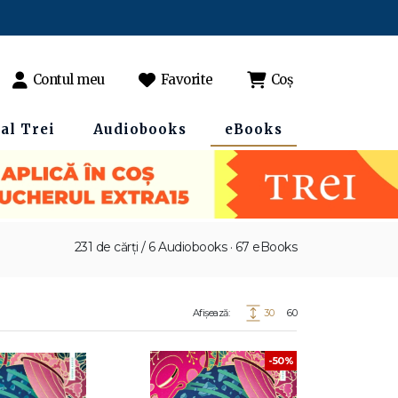
Contul meu
Favorite
Coș
al Trei
Audiobooks
eBooks
231 de cărți / 6 Audiobooks · 67 eBooks
Afișează:
30
60
-50%