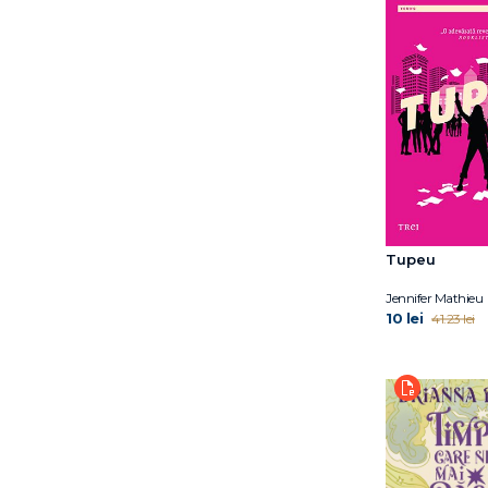
Meagan Spooner
Michelle Hodkin
Moira Buffini
Molly X.Chang
Morgane Moncomble
Moïra Fowley-Doyle
Namina Forna
Naomi Gibson
Nevin Holness
Nick Brooks
Tupeu
Nils Johnson-Shelton
Jennifer Mathieu
Patrick Ness
10 lei
41.23 lei
Rachel Cohn
Salla Simukka
Sally Green
Sarah Mlynowski
Sharon Huss Roat
Shauki Al-Gareeb
Siobhan Dowd