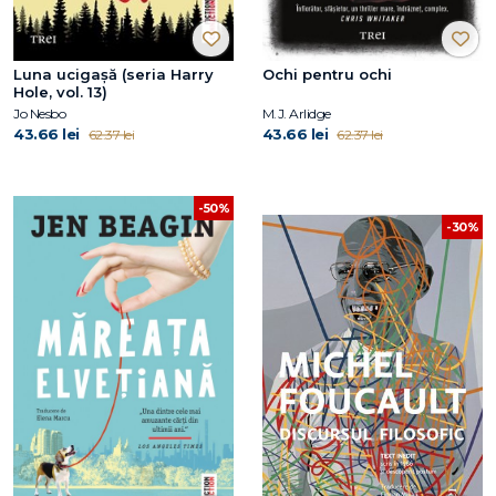
Luna ucigașă (seria Harry
Ochi pentru ochi
Hole, vol. 13)
Jo Nesbo
M.J. Arlidge
43.66 lei
43.66 lei
62.37 lei
62.37 lei
-50%
-30%