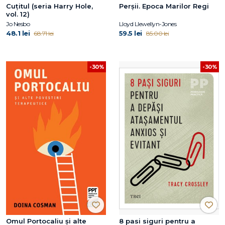
Cuțitul (seria Harry Hole,
Perșii. Epoca Marilor Regi
vol. 12)
Jo Nesbo
Lloyd Llewellyn-Jones
48.1 lei
59.5 lei
68.71 lei
85.00 lei
-30%
-30%
Omul Portocaliu și alte
8 pasi siguri pentru a