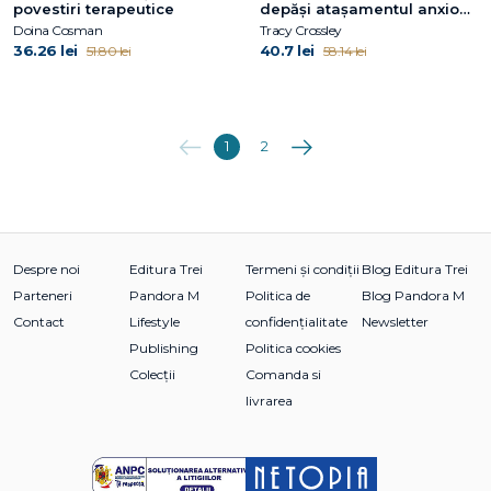
povestiri terapeutice
depăși atașamentul anxios
și evitant
Doina Cosman
Tracy Crossley
36.26 lei
40.7 lei
51.80 lei
58.14 lei
Anterioara
Următoarea
1
2
Despre noi
Editura Trei
Termeni și condiții
Blog Editura Trei
Parteneri
Pandora M
Politica de
Blog Pandora M
Contact
Lifestyle
confidențialitate
Newsletter
Publishing
Politica cookies
Colecții
Comanda si
livrarea