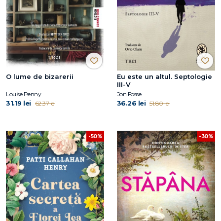
O lume de bizarerii
Eu este un altul. Septologie
III-V
Louise Penny
Jon Fosse
31.19 lei
36.26 lei
62.37 lei
51.80 lei
-50%
-30%