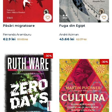
Păsări migratoare
Fuga din Egipt
Fernando Aramburu
André Aciman
62.9 lei
43.66 lei
89.85 lei
62.37 lei
-30%
-30%