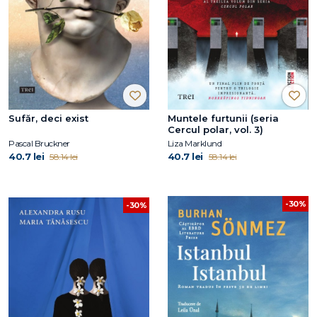
Sufăr, deci exist
Muntele furtunii (seria
Cercul polar, vol. 3)
Pascal Bruckner
Liza Marklund
40.7 lei
40.7 lei
58.14 lei
58.14 lei
-30%
-30%