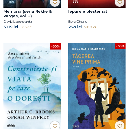
Memoria (seria Rekke &
Iepurele blestemat
Vargas, vol. 2)
David Lagercrantz
Bora Chung
31.19 lei
25.9 lei
62.37 lei
51.80 lei
-30%
-30%