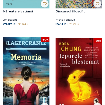
Măreața elvețiană
Discursul filosofic
Jen Beagin
Michel Foucault
29.07 lei
55.51 lei
58.14 lei
79.29 lei
-50%
-50%