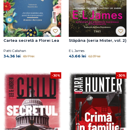
Cartea secretă a Florei Lea
Stăpâna (seria Mister, vol. 2)
Patti Callahan
E L James
34.36 lei
43.66 lei
68.71 lei
62.37 lei
-30%
-30%