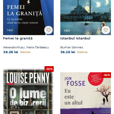
Femei la graniță
Istanbul Istanbul
Alexandra Rusu , Maria Tănăsescu
Burhan Sönmez
36.26 lei
36.26 lei
51.80 lei
51.80 lei
-50%
-30%