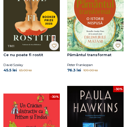
Ce nu poate fi rostit
Pământul transformat
David Szalay
Peter Frankopan
45.5 lei
76.3 lei
65.00 lei
109.00 lei
-30%
-30%