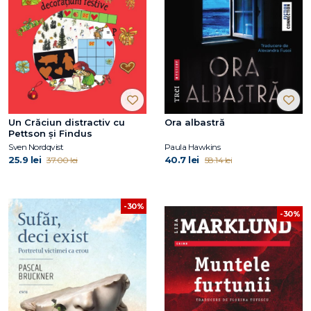
Un Crăciun distractiv cu
Ora albastră
Pettson și Findus
Sven Nordqvist
Paula Hawkins
25.9 lei
40.7 lei
37.00 lei
58.14 lei
-30%
-30%