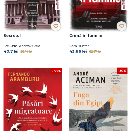
Secretul
Crimă în familie
Lee Child, Andrew Child
Cara Hunter
40.7 lei
43.66 lei
58.14 lei
62.37 lei
-30%
-30%