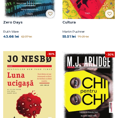
Zero Days
Cultura
Ruth Ware
Martin Puchner
43.66 lei
55.51 lei
62.37 lei
79.29 lei
-30%
-30%