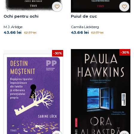
Ochi pentru ochi
Puiul de cuc
M.J. Arlidge
Camilla Läckberg
43.66 lei
43.66 lei
62.37 lei
62.37 lei
-30%
-30%