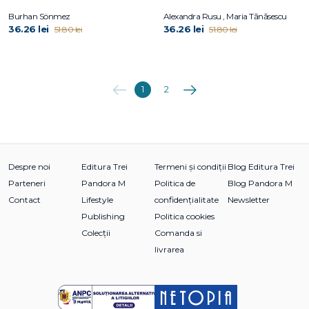
Burhan Sönmez
Alexandra Rusu , Maria Tănăsescu
36.26 lei
36.26 lei
51.80 lei
51.80 lei
Anterioara
Următoarea
1
2
Despre noi
Editura Trei
Termeni și condiții
Blog Editura Trei
Parteneri
Pandora M
Politica de
Blog Pandora M
Contact
Lifestyle
confidențialitate
Newsletter
Publishing
Politica cookies
Colecții
Comanda si
livrarea