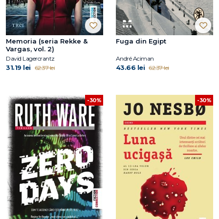
Memoria (seria Rekke &
Fuga din Egipt
Vargas, vol. 2)
David Lagercrantz
André Aciman
31.19 lei
43.66 lei
62.37 lei
62.37 lei
-30%
-30%