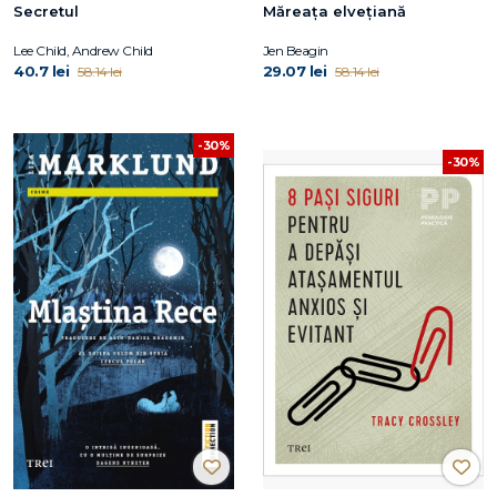
Secretul
Măreața elvețiană
Lee Child, Andrew Child
Jen Beagin
40.7 lei
29.07 lei
58.14 lei
58.14 lei
-30%
-30%