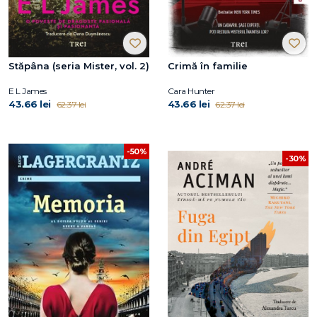
Stăpâna (seria Mister, vol. 2)
Crimă în familie
E L James
Cara Hunter
43.66 lei
43.66 lei
62.37 lei
62.37 lei
-50%
-30%