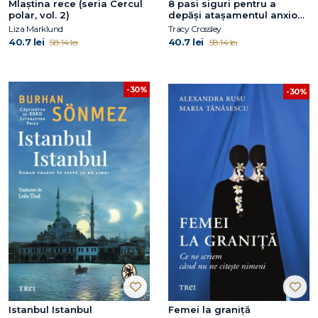
Mlaștina rece (seria Cercul
8 pasi siguri pentru a
polar, vol. 2)
depăși atașamentul anxios
și evitant
Liza Marklund
Tracy Crossley
40.7 lei
40.7 lei
58.14 lei
58.14 lei
-30%
-30%
Istanbul Istanbul
Femei la graniță