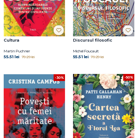
Cultura
Discursul filosofic
Martin Puchner
Michel Foucault
55.51 lei
55.51 lei
79.29 lei
79.29 lei
-50%
-30%