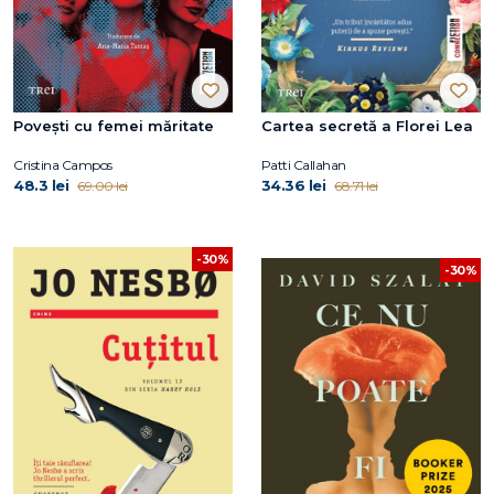
Povești cu femei măritate
Cartea secretă a Florei Lea
Cristina Campos
Patti Callahan
48.3 lei
34.36 lei
69.00 lei
68.71 lei
-30%
-30%