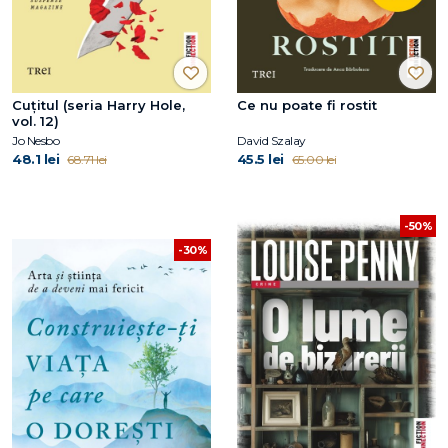
Cuțitul (seria Harry Hole,
Ce nu poate fi rostit
vol. 12)
Jo Nesbo
David Szalay
48.1 lei
45.5 lei
68.71 lei
65.00 lei
-50%
-30%