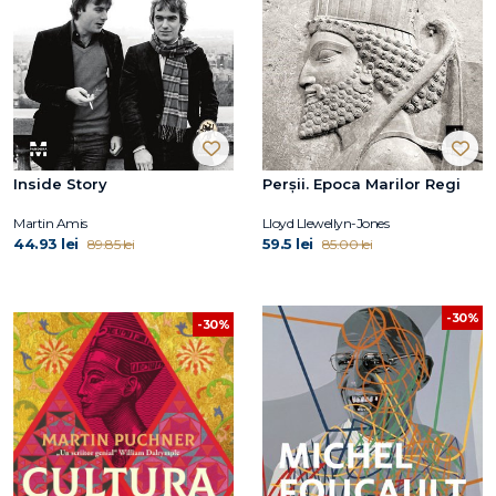
Inside Story
Perșii. Epoca Marilor Regi
Martin Amis
Lloyd Llewellyn-Jones
44.93 lei
59.5 lei
89.85 lei
85.00 lei
-30%
-30%