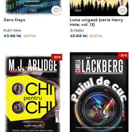
Zero Days
Luna ucigașă (seria Harry
Hole, vol. 13)
Ruth Ware
Jo Nesbo
43.66 lei
43.66 lei
62.37 lei
62.37 lei
-30%
-30%