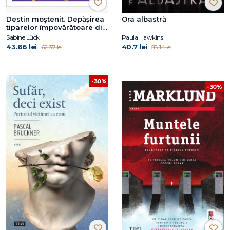
Destin moștenit. Depășirea
Ora albastră
tiparelor împovărătoare din
familie și eliberarea
Sabine Lück
Paula Hawkins
potențialului propriu
43.66 lei
40.7 lei
62.37 lei
58.14 lei
-30%
-30%