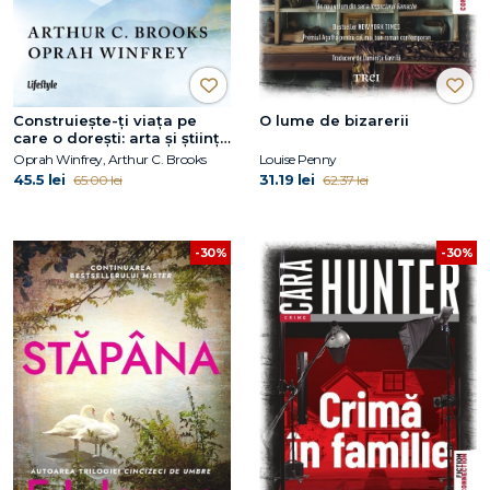
Construiește-ți viața pe
O lume de bizarerii
care o dorești: arta și știința
de a deveni mai fericit
Oprah Winfrey, Arthur C. Brooks
Louise Penny
45.5 lei
31.19 lei
65.00 lei
62.37 lei
-30%
-30%