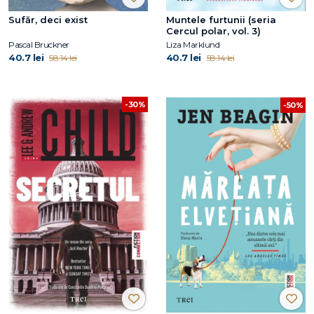
Sufăr, deci exist
Muntele furtunii (seria
Cercul polar, vol. 3)
Pascal Bruckner
Liza Marklund
40.7 lei
40.7 lei
58.14 lei
58.14 lei
-30%
-50%