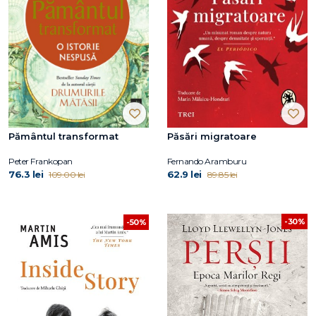
Pământul transformat
Păsări migratoare
Peter Frankopan
Fernando Aramburu
76.3 lei
62.9 lei
109.00 lei
89.85 lei
-30%
-50%