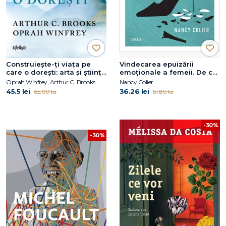
Construiește-ți viața pe
Vindecarea epuizării
care o dorești: arta și știința
emoționale a femeii. De ce
de a deveni mai fericit
te simți secătuită și cum să
Oprah Winfrey, Arthur C. Brooks
Nancy Colier
obții ceea ce ai nevoie
45.5 lei
36.26 lei
65.00 lei
51.80 lei
-30%
-30%