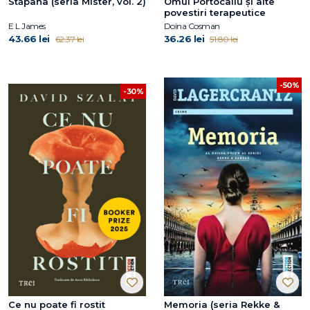
Stăpâna (seria Mister, vol. 2)
Omul Portocaliu și alte
povestiri terapeutice
E L James
Doina Cosman
43.66 lei
36.26 lei
62.37 lei
51.80 lei
-50%
-30%
Ce nu poate fi rostit
Memoria (seria Rekke &