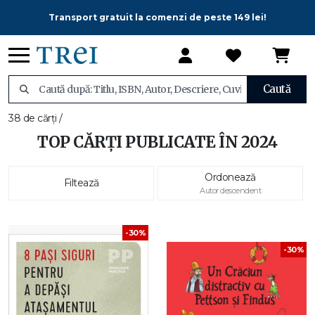
Transport gratuit la comenzi de peste 149 lei!
Caută
38 de cărți /
TOP CĂRȚI PUBLICATE ÎN 2024
Ordonează
Filtează
Autor descendent
-30%
-30%