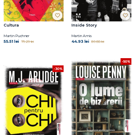
Cultura
Inside Story
Martin Puchner
Martin Amis
55.51 lei
44.93 lei
79.29 lei
89.85 lei
-50%
-30%