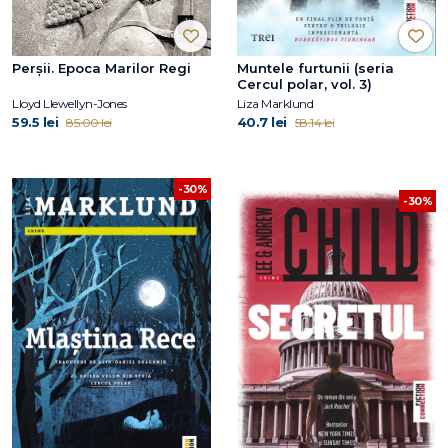
Perșii. Epoca Marilor Regi
Muntele furtunii (seria
Cercul polar, vol. 3)
Lloyd Llewellyn-Jones
Liza Marklund
59.5 lei
40.7 lei
85.00 lei
58.14 lei
-30%
-30%