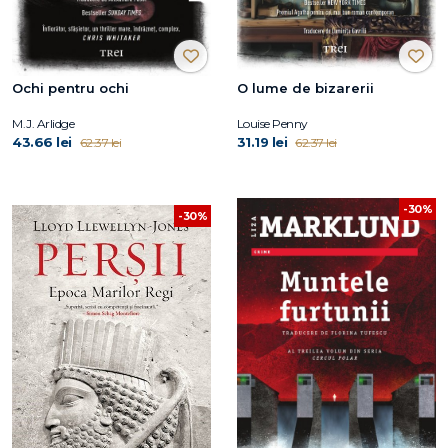
Ochi pentru ochi
O lume de bizarerii
M.J. Arlidge
Louise Penny
43.66 lei
31.19 lei
62.37 lei
62.37 lei
-30%
-30%