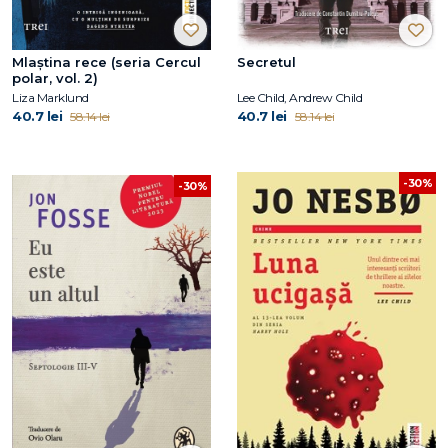
Mlaștina rece (seria Cercul
Secretul
polar, vol. 2)
Liza Marklund
Lee Child, Andrew Child
40.7 lei
40.7 lei
58.14 lei
58.14 lei
-30%
-30%