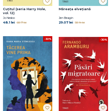
Cuțitul (seria Harry Hole,
Măreața elvețiană
vol. 12)
Jo Nesbo
Jen Beagin
48.1 lei
29.07 lei
68.71 lei
58.14 lei
-30%
-30%