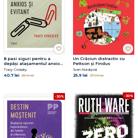
8 pasi siguri pentru a
Un Crăciun distractiv cu
depăși atașamentul anxios
Pettson și Findus
și evitant
Tracy Crossley
Sven Nordqvist
40.7 lei
25.9 lei
58.14 lei
37.00 lei
-30%
-30%