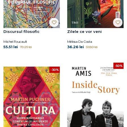
Discursul filosofic
Zilele ce vor veni
Michel Foucault
Mélissa Da Costa
55.51 lei
36.26 lei
79.29 lei
51.80 lei
-50%
-30%