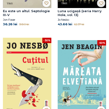
Eu este un altul. Septologie
Luna ucigașă (seria Harry
III-V
Hole, vol. 13)
Jon Fosse
Jo Nesbo
36.26 lei
43.66 lei
51.80 lei
62.37 lei
-30%
-50%