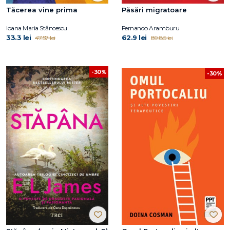
Tăcerea vine prima
Păsări migratoare
Ioana Maria Stăncescu
Fernando Aramburu
33.3 lei
62.9 lei
47.57 lei
89.85 lei
-30%
-30%