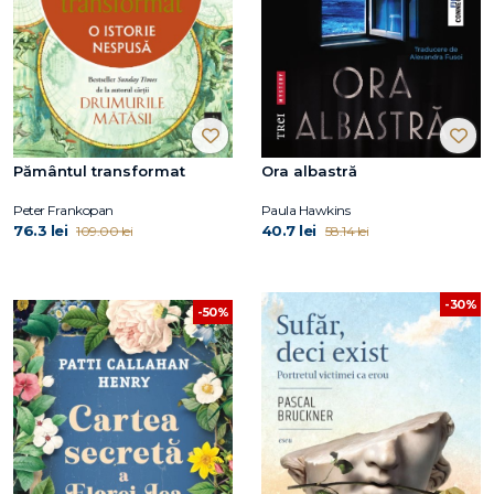
Pământul transformat
Ora albastră
Peter Frankopan
Paula Hawkins
76.3 lei
40.7 lei
109.00 lei
58.14 lei
-30%
-50%