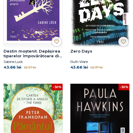
Destin moștenit. Depășirea
Zero Days
tiparelor împovărătoare din
familie și eliberarea
Sabine Lück
Ruth Ware
potențialului propriu
43.66 lei
43.66 lei
62.37 lei
62.37 lei
-30%
-30%