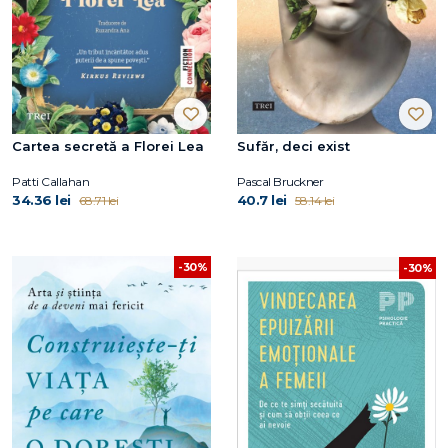
Cartea secretă a Florei Lea
Sufăr, deci exist
Patti Callahan
Pascal Bruckner
34.36 lei
40.7 lei
68.71 lei
58.14 lei
-30%
-30%