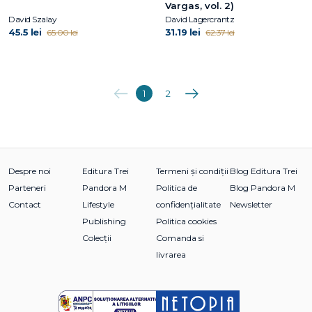
Vargas, vol. 2)
David Szalay
David Lagercrantz
45.5 lei
31.19 lei
65.00 lei
62.37 lei
Anterioara
Următoarea
1
2
Despre noi
Editura Trei
Termeni și condiții
Blog Editura Trei
Parteneri
Pandora M
Politica de
Blog Pandora M
Contact
Lifestyle
confidențialitate
Newsletter
Publishing
Politica cookies
Colecții
Comanda si
livrarea