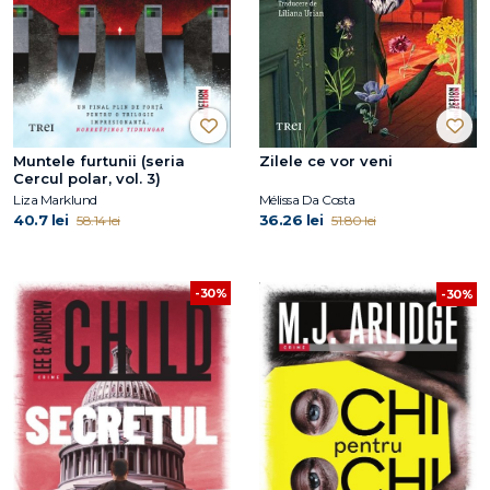
Muntele furtunii (seria
Zilele ce vor veni
Cercul polar, vol. 3)
Liza Marklund
Mélissa Da Costa
40.7 lei
36.26 lei
58.14 lei
51.80 lei
-30%
-30%