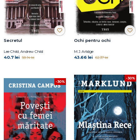
Secretul
Ochi pentru ochi
Lee Child, Andrew Child
M.J. Arlidge
40.7 lei
43.66 lei
58.14 lei
62.37 lei
-30%
-30%