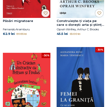
Păsări migratoare
Construiește-ți viața pe
care o dorești: arta și știința
de a deveni mai fericit
Fernando Aramburu
Oprah Winfrey, Arthur C. Brooks
62.9 lei
45.5 lei
89.85 lei
65.00 lei
-30%
-30%