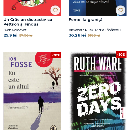
Un Crăciun distractiv cu
Femei la graniță
Pettson și Findus
Sven Nordqvist
Alexandra Rusu , Maria Tănăsescu
25.9 lei
36.26 lei
37.00 lei
51.80 lei
-30%
-30%