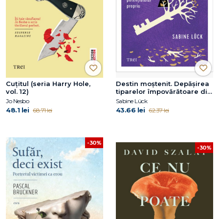
Cuțitul (seria Harry Hole,
Destin moștenit. Depășirea
vol. 12)
tiparelor împovărătoare din
familie și eliberarea
Jo Nesbo
Sabine Lück
potențialului propriu
48.1 lei
43.66 lei
68.71 lei
62.37 lei
-30%
-30%