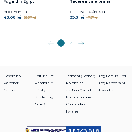
Fuga din Egipt
Tăcerea vine prima
André Aciman
Ioana Maria Stăncescu
43.66 lei
33.3 lei
62.37 lei
47.57 lei
Anterioara
Următoarea
1
2
Despre noi
Editura Trei
Termeni și condiții
Blog Editura Trei
Parteneri
Pandora M
Politica de
Blog Pandora M
Contact
Lifestyle
confidențialitate
Newsletter
Publishing
Politica cookies
Colecții
Comanda si
livrarea