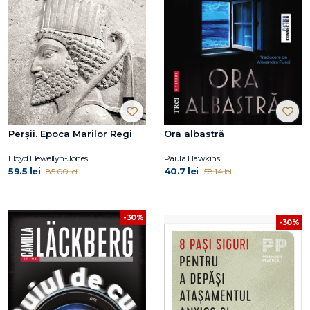
Perșii. Epoca Marilor Regi
Ora albastră
Lloyd Llewellyn-Jones
Paula Hawkins
59.5 lei
40.7 lei
85.00 lei
58.14 lei
-30%
-30%