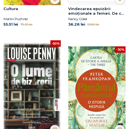
Cultura
Vindecarea epuizării
emoționale a femeii. De ce
te simți secătuită și cum să
Martin Puchner
Nancy Colier
obții ceea ce ai nevoie
55.51 lei
36.26 lei
79.29 lei
51.80 lei
-50%
-30%