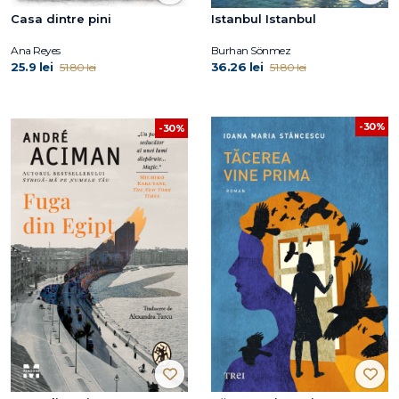
Casa dintre pini
Istanbul Istanbul
Ana Reyes
Burhan Sönmez
25.9 lei
36.26 lei
51.80 lei
51.80 lei
-30%
-30%