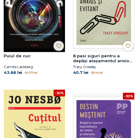
Puiul de cuc
8 pasi siguri pentru a
depăși atașamentul anxios
și evitant
Camilla Läckberg
Tracy Crossley
43.66 lei
40.7 lei
62.37 lei
58.14 lei
-30%
-30%