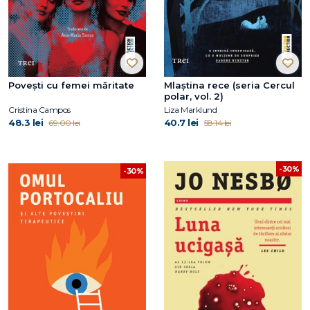
Povești cu femei măritate
Mlaștina rece (seria Cercul
polar, vol. 2)
Cristina Campos
Liza Marklund
48.3 lei
40.7 lei
69.00 lei
58.14 lei
-30%
-30%