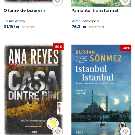
O lume de bizarerii
Pământul transformat
Louise Penny
Peter Frankopan
31.19 lei
76.3 lei
62.37 lei
109.00 lei
-50%
-30%