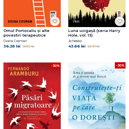
Omul Portocaliu și alte
Luna ucigașă (seria Harry
povestiri terapeutice
Hole, vol. 13)
Doina Cosman
Jo Nesbo
36.26 lei
43.66 lei
51.80 lei
62.37 lei
-30%
-30%