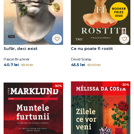
Sufăr, deci exist
Ce nu poate fi rostit
Pascal Bruckner
David Szalay
40.7 lei
45.5 lei
58.14 lei
65.00 lei
-30%
-30%