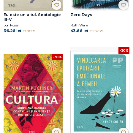
Eu este un altul. Septologie
Zero Days
III-V
Jon Fosse
Ruth Ware
36.26 lei
43.66 lei
51.80 lei
62.37 lei
-30%
-30%