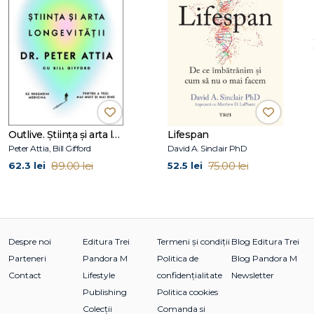
Outlive. Știința și arta longevității
Lifespan
Peter Attia, Bill Gifford
David A. Sinclair PhD
89.00 lei
75.00 lei
62.3 lei
52.5 lei
Despre noi
Editura Trei
Termeni și condiții
Blog Editura Trei
Parteneri
Pandora M
Politica de
Blog Pandora M
Contact
Lifestyle
confidențialitate
Newsletter
Publishing
Politica cookies
Colecții
Comanda si