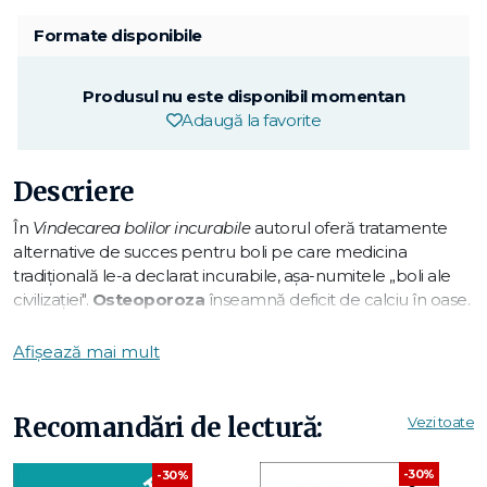
Formate disponibile
Produsul nu este disponibil momentan
Adaugă la favorite
Descriere
În
Vindecarea bolilor incurabile
autorul oferă tratamente
alternative de succes pentru boli pe care medicina
tradiţională le-a declarat incurabile, aşa-numitele „boli ale
civilizaţiei".
Osteoporoza
înseamnă deficit de calciu în oase.
Conform medicinei tradiţionale, este o boală incurabilă,
având o componentă genetică.
Cancerul
apare când
Afișează mai mult
sistemul imunitar este „în weekend". Remediile propuse în
cartea de faţă se bazează pe tratamentele reuşite ale bolii,
efectuate de bine-cunoscuţi naturopaţi din întreaga lume.
Recomandări de lectură:
Vezi toate
Este prezentată şi o teorie controversată privind originea
cancerului.
Diabetul
este de multe ori consecinţa unui stres
-30%
-30%