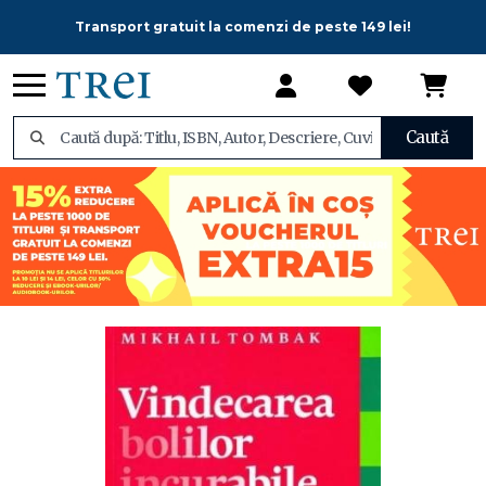
Transport gratuit la comenzi de peste 149 lei!
Caută