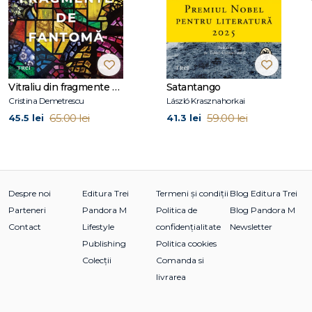
Strania călătorie a domnului Daldry
Hoţul de umbre
Şi dacă aş mai trăi o dată
Vitraliu din fragmente de fantomă
Satantango
Cristina Demetrescu
László Krasznahorkai
65.00 lei
59.00 lei
45.5 lei
41.3 lei
Despre noi
Editura Trei
Termeni și condiții
Blog Editura Trei
Parteneri
Pandora M
Politica de
Blog Pandora M
Contact
Lifestyle
confidențialitate
Newsletter
Publishing
Politica cookies
Colecții
Comanda si
livrarea