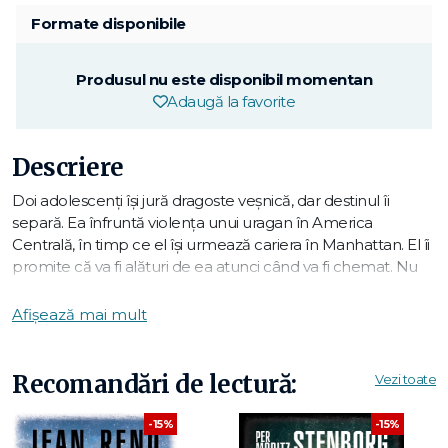
Formate disponibile
Produsul nu este disponibil momentan
Adaugă la favorite
Descriere
Doi adolescenţi îşi jură dragoste veşnică, dar destinul îi
separă. Ea înfruntă violenţa unui uragan în America
Centrală, în timp ce el îşi urmează cariera în Manhattan. El îi
promite că va fi alături de ea atunci când va fi chemat. Nu
ştia că această promisiune îi va bulversa viaţa…
Afișează mai mult
„Citeşti pe nerăsuflate Unde eşti?, o spectaculoasă poveste
de dragoste care se derulează între New York şi Honduras."
-- Elle
Recomandări de lectură:
Vezi toate
Pentru cititorii francezi, Marc Levy întruchipează un destin
-15%
-15%
de basm: ajuns târziu la literatură, acest autor, pe cât de