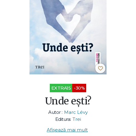
EXTRA15
-30%
Unde eşti?
Autor :
Marc Lévy
Editura:
Trei
Afișează mai mult