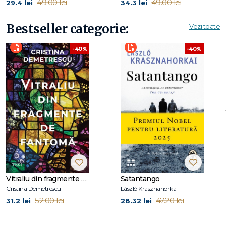
49.00 lei
49.00 lei
29.4 lei
34.3 lei
Bestseller categorie:
Vezi toate
-40%
-40%
Vitraliu din fragmente de fantomă
Satantango
Cristina Demetrescu
László Krasznahorkai
52.00 lei
47.20 lei
31.2 lei
28.32 lei