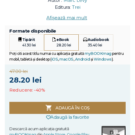
Autor :
Marc Lévy
Editura:
Trei
Afișează mai mult
Formate disponibile
Tipărit
eBook
Audiobook
41.30 lei
28.20 lei
35.40 lei
myBOOKmag
Poți citi acest titlu numai cu aplicația gratuită
pentru
iOS
macOS
Android
Windows
mobil, tabletă și desktop (
,
,
și
).
47.00 lei
28.20 lei
Reducere: -40%
ADAUGĂ ÎN COȘ
Adaugă la favorite
Descarcă acum aplicația gratuită
myBOOKmag
din
Apple Store
,
Google Play