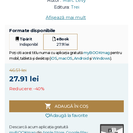
Autor :
Marc Lévy
Editura:
Trei
Afișează mai mult
Formate disponibile
Tipărit
eBook
Indisponibil
27.91 lei
myBOOKmag
Poți citi acest titlu numai cu aplicația gratuită
pentru
iOS
macOS
Android
Windows
mobil, tabletă și desktop (
,
,
și
).
46.51 lei
27.91 lei
Reducere: -40%
ADAUGĂ ÎN COȘ
Adaugă la favorite
Descarcă acum aplicația gratuită
myBOOKmag
din
Apple Store
,
Google Play