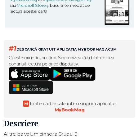
sau
Microsoft Store
și bucură-te imediat de
lectura acestei cărți!
#1
DESCARCĂ GRATUIT APLICAȚIA MYBOOKMAG ACUM
Citește oriunde, oricând. Sincronizează-ți biblioteca și
continuă lectura pe orice dispozitiv.
Toate cărțile tale într-o singură aplicație:
M
MyBookMag
Descriere
Al treilea volum din seria Grupul 9