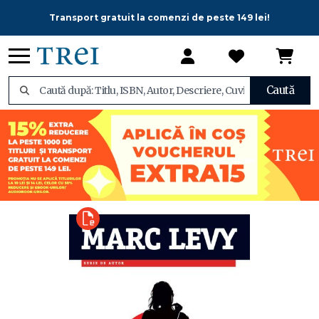
Transport gratuit la comenzi de peste 149 lei!
Caută