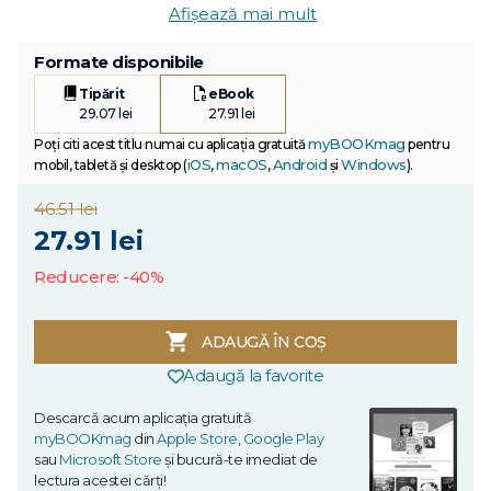
Afișează mai mult
Formate disponibile
Tipărit
eBook
29.07 lei
27.91 lei
myBOOKmag
Poți citi acest titlu numai cu aplicația gratuită
pentru
iOS
macOS
Android
Windows
mobil, tabletă și desktop (
,
,
și
).
46.51 lei
27.91 lei
Reducere: -40%
ADAUGĂ ÎN COȘ
Adaugă la favorite
Descarcă acum aplicația gratuită
myBOOKmag
din
Apple Store
,
Google Play
sau
Microsoft Store
și bucură-te imediat de
lectura acestei cărți!