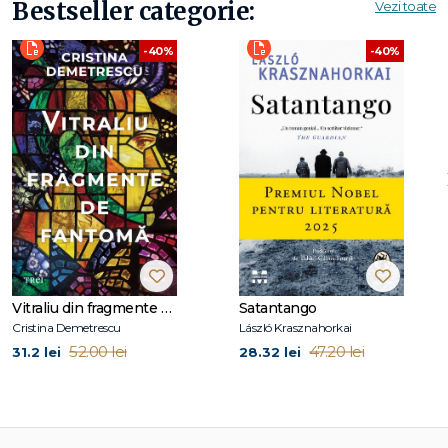
Bestseller categorie:
Vezi toate
-40%
-40%
Vitraliu din fragmente de fantomă
Satantango
Cristina Demetrescu
László Krasznahorkai
52.00 lei
47.20 lei
31.2 lei
28.32 lei