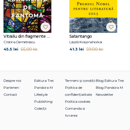
Prietenii mei, iubirile mele
Şapte zile pentru o eternitate
Toate acele lucruri pe care nu ni le am spus
Copiii libertăţii
Prima zi
Prima noapte
Vitraliu din fragmente de fantomă
Satantango
Hoţul de umbre
Cristina Demetrescu
László Krasznahorkai
Strania călătorie a domnului Daldry
65.00 lei
59.00 lei
45.5 lei
41.3 lei
Şi dacă aş mai trăi o dată
Mai puternic decât frica
Despre noi
Editura Trei
Termeni și condiții
Blog Editura Trei
Parteneri
Pandora M
Politica de
Blog Pandora M
Contact
Lifestyle
confidențialitate
Newsletter
Publishing
Politica cookies
Colecții
Comanda si
livrarea