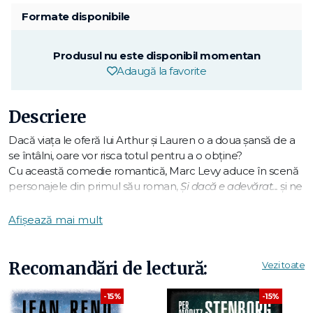
Formate disponibile
Produsul nu este disponibil momentan
Adaugă la favorite
Descriere
Dacă viaţa le oferă lui Arthur şi Lauren o a doua şansă de a
se întâlni, oare vor risca totul pentru a o obţine?
Cu această comedie romantică, Marc Levy aduce în scenă
personajele din primul său roman,
Şi dacă e adevărat...
şi ne
antrenează într o nouă aventură, presărată cu suspans şi
umor...
Afișează mai mult
Patru ani au trecut de la prima lor întâlnire. După un stagiu
profesional la Paris, Arthur se întoarce la San Francisco,
Recomandări de lectură:
Vezi toate
unde îl aşteaptă prietenul său, Paul, şi o mulţime de amintiri.
Lauren, care s a recuperat complet de pe urma
-15%
-15%
accidentului, se pregăteşte să obţină titularizarea în