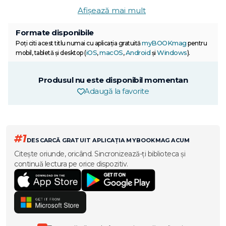
Afișează mai mult
Formate disponibile
myBOOKmag
Poți citi acest titlu numai cu aplicația gratuită
pentru
iOS
macOS
Android
Windows
mobil, tabletă și desktop (
,
,
și
).
Produsul nu este disponibil momentan
Adaugă la favorite
#1
DESCARCĂ GRATUIT APLICAȚIA MYBOOKMAG ACUM
Citește oriunde, oricând. Sincronizează-ți biblioteca și
continuă lectura pe orice dispozitiv.