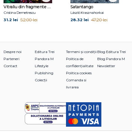
Vitraliu din fragmente de fantomă
Satantango
Cristina Demetrescu
László Krasznahorkai
52.00 lei
47.20 lei
31.2 lei
28.32 lei
Despre noi
Editura Trei
Termeni și condiții
Blog Editura Trei
Parteneri
Pandora M
Politica de
Blog Pandora M
Contact
Lifestyle
confidențialitate
Newsletter
Publishing
Politica cookies
Colecții
Comanda si
livrarea